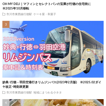
OH MY DELI｜マフィンとセレクトパンの宝庫が行徳の住宅街に
※2025年10月移転
市川市東西線行徳駅
ケーキ屋・和菓子
妙典･行徳⇔羽田空港行きリムジンバス(2023年2月版) ※2025.02ダイ
ヤ改正･時刻表更新
市川市東西線行徳駅
地域にまつわる小ネタ