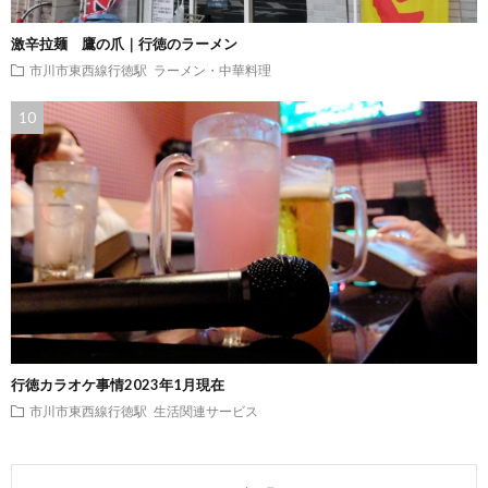
激辛拉麺 鷹の爪｜行徳のラーメン
市川市東西線行徳駅
ラーメン・中華料理
行徳カラオケ事情2023年1月現在
市川市東西線行徳駅
生活関連サービス