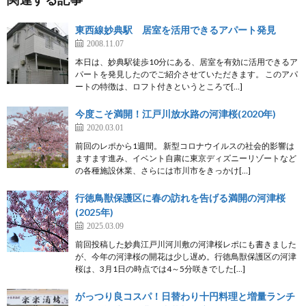
東西線妙典駅 居室を活用できるアパート発見
2008.11.07
本日は、妙典駅徒歩10分にある、居室を有効に活用できるア
パートを発見したのでご紹介させていただきます。 このアパ
ートの特徴は、ロフト付きというところで[…]
今度こそ満開！江戸川放水路の河津桜(2020年)
2020.03.01
前回のレポから1週間。 新型コロナウイルスの社会的影響は
ますます進み、イベント自粛に東京ディズニーリゾートなど
の各種施設休業、さらには市川市をきっかけ[…]
行徳鳥獣保護区に春の訪れを告げる満開の河津桜
(2025年)
2025.03.09
前回投稿した妙典江戸川河川敷の河津桜レポにも書きました
が、今年の河津桜の開花は少し遅め。行徳鳥獣保護区の河津
桜は、3月1日の時点では4～5分咲きでした[…]
がっつり良コスパ！日替わり十円料理と増量ランチ