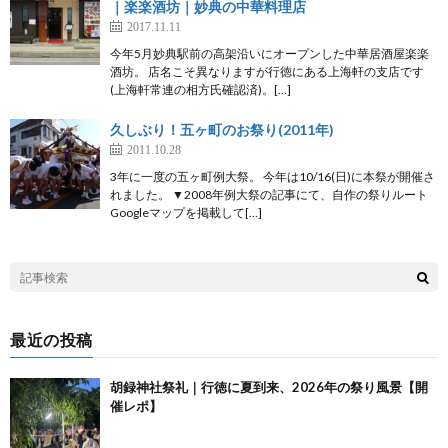
｜楽楽酒坊｜妙典の中華料理店
2017.11.11
今年5月妙典駅前の高架沿いにオープンした中華居酒屋楽楽
酒坊。 店名こそ異なりますが行徳にある上海軒の支店です
(上海軒常連の相方氏確認済)。[…]
久しぶり！五ヶ町のお祭り(2011年)
2011.10.28
3年に一度の五ヶ町例大祭。 今年は10/16(日)に本祭が開催さ
れました。 ▼2008年例大祭の記事にて、自作の祭りルート
Googleマップを掲載して[…]
最近の投稿
胡録神社祭礼｜行徳に夏到来、2026年の祭り風景【開
催レポ】