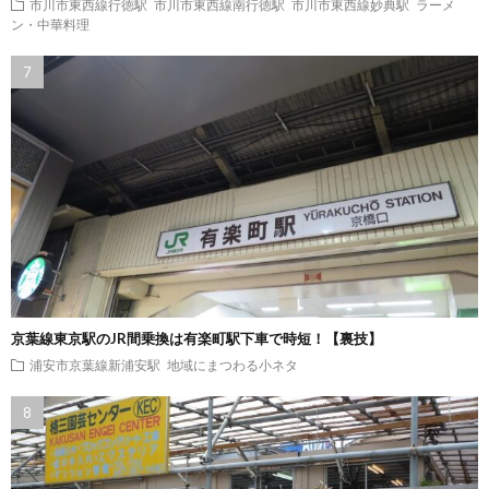
市川市東西線行徳駅
市川市東西線南行徳駅
市川市東西線妙典駅
ラーメ
ン・中華料理
京葉線東京駅のJR間乗換は有楽町駅下車で時短！【裏技】
浦安市京葉線新浦安駅
地域にまつわる小ネタ