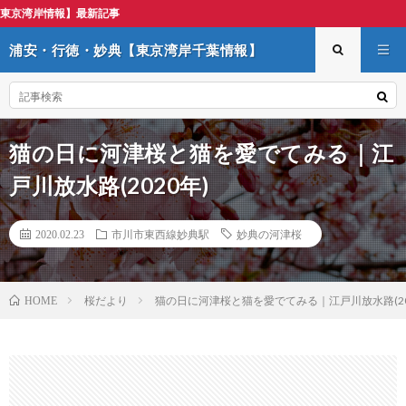
浦安
浦安・行徳・妙典【東京湾岸千葉情報】
猫の日に河津桜と猫を愛でてみる｜江
戸川放水路(2020年)
2020.02.23
市川市東西線妙典駅
妙典の河津桜
桜だより
猫の日に河津桜と猫を愛でてみる｜江戸川放水路(20
HOME