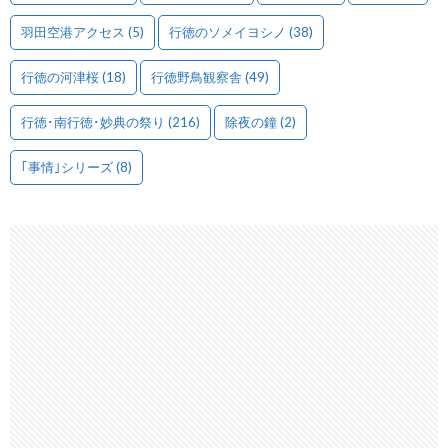
羽田空港アクセス
(5)
行徳のソメイヨシノ
(38)
行徳の河津桜
(18)
行徳野鳥観察舎
(49)
行徳･南行徳･妙典の祭り
(216)
除夜の鐘
(2)
｢事情｣シリーズ
(8)