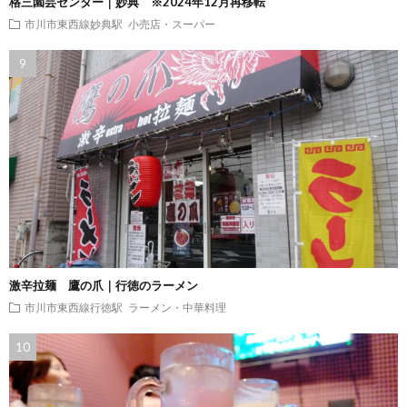
格三園芸センター｜妙典 ※2024年12月再移転
市川市東西線妙典駅
小売店・スーパー
激辛拉麺 鷹の爪｜行徳のラーメン
市川市東西線行徳駅
ラーメン・中華料理