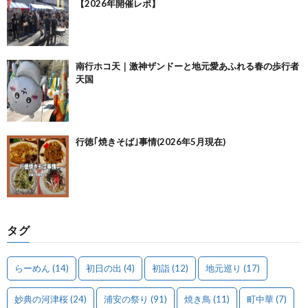
【2026年開催レポ】
南行ホコ天｜激神ザンドーと地元愛あふれる春の歩行者
天国
行徳｢焼きそば｣事情(2026年5月現在)
タグ
らーめん
(14)
初日の出
(4)
初詣
(12)
地元巡り
(17)
妙典の河津桜
(24)
浦安の祭り
(91)
焼き鳥
(11)
町中華
(7)