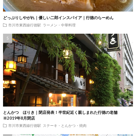
どっぷりしやがれ｜優しい二郎インスパイア｜行徳のらーめん
市川市東西線行徳駅
ラーメン・中華料理
とんかつ ほりき｜閉店発表！半世紀近く親しまれた行徳の老舗
※2019年8月閉店
市川市東西線行徳駅
ステーキ・とんかつ・焼肉