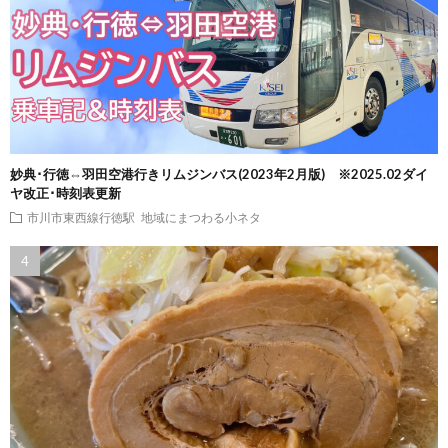
妙典･行徳⇔羽田空港行きリムジンバス(2023年2月版) ※2025.02ダイ
ヤ改正･時刻表更新
市川市東西線行徳駅
地域にまつわる小ネタ