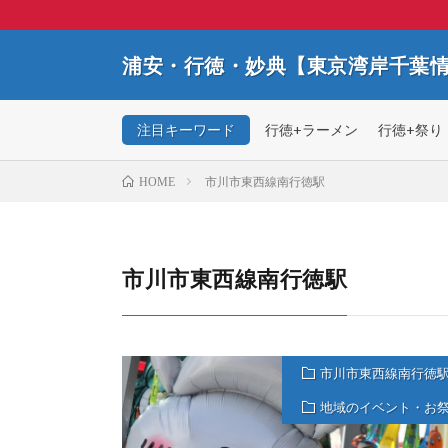
浦安・行徳・妙典【東京湾岸千葉
注目キーワード
行徳+ラーメン
行徳+祭り
市川市東西線南行徳駅
HOME
市川市東西線南行徳駅
市川市東西線南行徳
地域のイベント・お