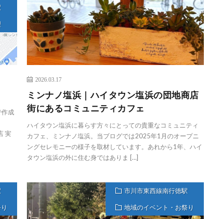
駅
理
2026.03.17
ミンナノ塩浜｜ハイタウン塩浜の団地商店
街にあるコミュニティカフェ
で作成
ハイタウン塩浜に暮らす方々にとっての貴重なコミュニティ
店 実
カフェ、ミンナノ塩浜。当ブログでは2025年1月のオープニ
ングセレモニーの様子を取材しています。あれから1年、ハイ
タウン塩浜の外に住む身ではありま […]
駅
市川市東西線南行徳駅
祭り
地域のイベント・お祭り