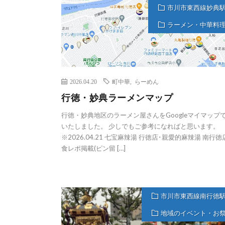
市川市東西線妙典
ラーメン・中華料
2026.04.20
町中華
,
らーめん
行徳・妙典ラーメンマップ
行徳・妙典地区のラーメン屋さんをGoogleマイマップ
いたしました。 少しでもご参考になればと思います。
※2026.04.21 七宝麻辣湯 行徳店･親愛的麻辣湯 南行徳
食レポ掲載(ピン留 […]
市川市東西線南行徳
地域のイベント・お