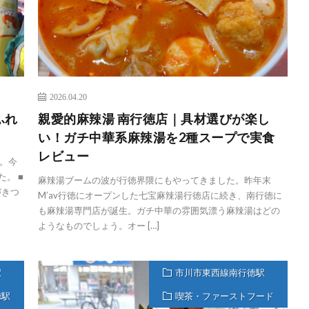
2026.04.20
ふれ
親愛的麻辣湯 南行徳店｜具材選びが楽し
い！ガチ中華系麻辣湯を2種スープで実食
レビュー
。今
。 ■
麻辣湯ブームの波が行徳界隈にもやってきました。昨年末
づきつ
M’av行徳にオープンした七宝麻辣湯行徳店に続き、南行徳に
も麻辣湯専門店が誕生。ガチ中華の雰囲気漂う麻辣湯はどの
ようなものでしょう。オー […]
駅
市川市東西線南行徳駅
徳駅
喫茶・ファーストフード