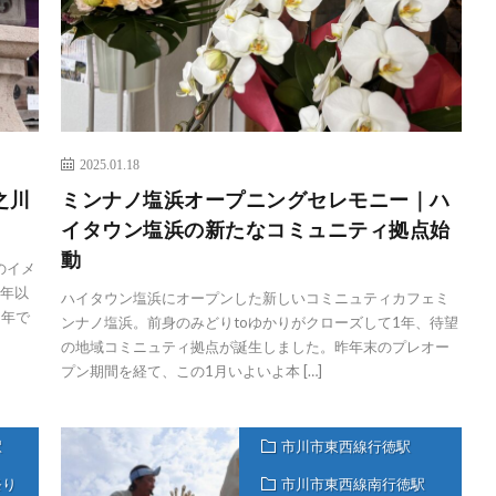
2025.01.18
之川
ミンナノ塩浜オープニングセレモニー｜ハ
イタウン塩浜の新たなコミュニティ拠点始
動
のイメ
1年以
ハイタウン塩浜にオープンした新しいコミニュティカフェミ
）年で
ンナノ塩浜。前身のみどりtoゆかりがクローズして1年、待望
の地域コミニュティ拠点が誕生しました。昨年末のプレオー
プン期間を経て、この1月いよいよ本 […]
駅
市川市東西線行徳駅
祭り
市川市東西線南行徳駅