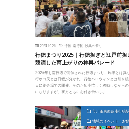
2025.10.26
行徳･南行徳･妙典の祭り
行徳まつり2025｜行徳担ぎと江戸前担
競演した雨上がりの神輿パレード
2025年も南行徳で開催された行徳まつり。昨年とは異
行ホコ天とは日程が分かれ、行徳ハロウィンとは引き続
日に別会場での開催。そのため小忙しく移動しながらの
になりますが、双方ともにお付き合い […]
市川市東西線南行徳
地域のイベント・お