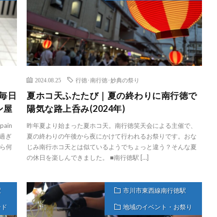
2024.08.25
行徳･南行徳･妙典の祭り
｜毎日
夏ホコ天ふたたび｜夏の終わりに南行徳で
ン屋
陽気な路上呑み(2024年)
ain
昨年夏より始まった夏ホコ天。南行徳笑天会による主催で、
昼過ぎ
夏の終わりの午後から夜にかけて行われるお祭りです。おな
ら何
じみ南行ホコ天とは似ているようでちょっと違う？そんな夏
の休日を楽しんできました。 ■南行徳駅 […]
駅
市川市東西線南行徳駅
ード
地域のイベント・お祭り