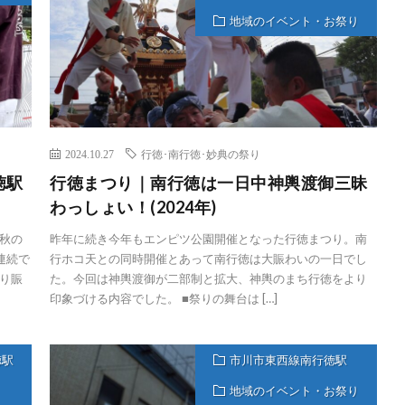
地域のイベント・お祭り
2024.10.27
行徳･南行徳･妙典の祭り
徳駅
行徳まつり｜南行徳は一日中神輿渡御三昧
わっしょい！(2024年)
秋の
昨年に続き今年もエンピツ公園開催となった行徳まつり。南
連続で
行ホコ天との同時開催とあって南行徳は大賑わいの一日でし
り賑
た。今回は神輿渡御が二部制と拡大、神輿のまち行徳をより
印象づける内容でした。 ■祭りの舞台は […]
徳駅
市川市東西線南行徳駅
地域のイベント・お祭り