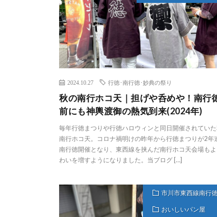
2024.10.27
行徳･南行徳･妙典の祭り
秋の南行ホコ天｜担げや呑めや！南行
前にも神輿渡御の熱気到来(2024年)
毎年行徳まつりや行徳ハロウィンと同日開催されていた
南行ホコ天。コロナ禍明けの昨年から行徳まつりが2年
南行徳開催となり、東西線を挟んだ南行ホコ天会場もよ
わいを増すようになりました。当ブログ […]
市川市東西線南行
おいしいパン屋