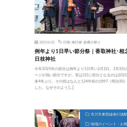
2025.02.02
行徳･南行徳･妙典の祭り
例年より1日早い節分祭｜香取神社･相
日枝神社
今年2025年の節分は例年より1日早い2月2日。2月3日
ージが強い節分ですが、実は2日に節分となるのは202
来4年ぶり。その前はなんと124年前の1897（明治30
した。なぜそのよう […]
市川市東西線南行徳
地域のイベント・お