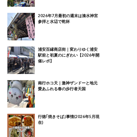
2026年7月最初の週末は湊水神宮
参拝と水辺で乾杯
浦安百縁商店街｜変わりゆく浦安
駅前と初夏のにぎわい【2026年開
催レポ】
南行ホコ天｜激神ザンドーと地元
愛あふれる春の歩行者天国
行徳｢焼きそば｣事情(2026年5月現
在)