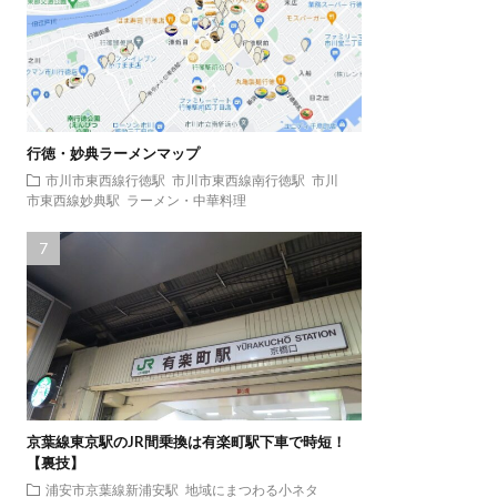
行徳・妙典ラーメンマップ
市川市東西線行徳駅
市川市東西線南行徳駅
市川
市東西線妙典駅
ラーメン・中華料理
京葉線東京駅のJR間乗換は有楽町駅下車で時短！
【裏技】
浦安市京葉線新浦安駅
地域にまつわる小ネタ