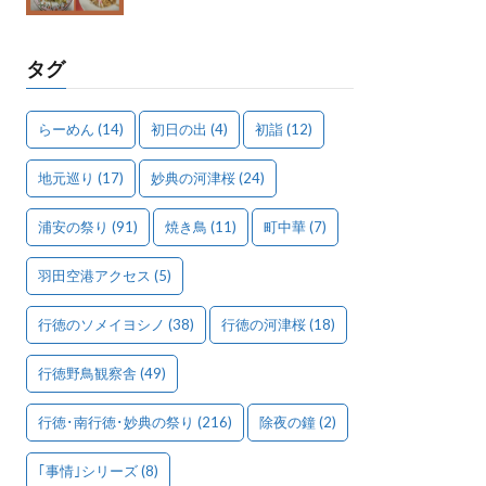
タグ
らーめん
(14)
初日の出
(4)
初詣
(12)
地元巡り
(17)
妙典の河津桜
(24)
浦安の祭り
(91)
焼き鳥
(11)
町中華
(7)
羽田空港アクセス
(5)
行徳のソメイヨシノ
(38)
行徳の河津桜
(18)
行徳野鳥観察舎
(49)
行徳･南行徳･妙典の祭り
(216)
除夜の鐘
(2)
｢事情｣シリーズ
(8)