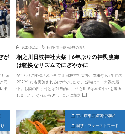
2025.10.12
行徳･南行徳･妙典の祭り
ぎが
相之川日枝神社大祭｜6年ぶりの神輿渡御
は軽快なリズムでにぎやかに
なり南
6年ぶりに開催された相之川日枝神社大祭。本来なら3年前の
き同
2022年にも実施されるはずでしたが、当時はコロナ禍の最
レポ
中。お隣の四ヶ村とは対照的に、相之川では本祭中止を選択
しました。それから3年、ついに相之 […]
駅
市川市東西線南行徳駅
祭り
喫茶・ファーストフード