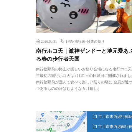
2026.05.31
行徳･南行徳･妙典の祭り
南行ホコ天｜激神ザンドーと地元愛あ
る春の歩行者天国
南行徳駅前の路上が楽しいお祭り会場になる南行ホコ天
年最初の南行ホコ天は5月31日の日曜日に開催されました
南行徳駅前が遊んで食べて楽しい祭りの場に 台風が近
つあるものの汗ばむような五月晴 […]
市川市東西線行徳
市川市東西線南行