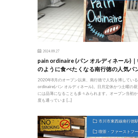
2024.09.27
pain ordinaire (パン オルディネール)
のように食べたくなる南行徳の人気パ
2020年8月のオープン以来、南行徳で人気を博しているp
ordinaire(パン オルディネール)。日月定休かつ土曜の
には品薄になることも多々みられます。オープン当初か
度も通っていま […]
市川市東西線南行徳
喫茶・ファーストフ