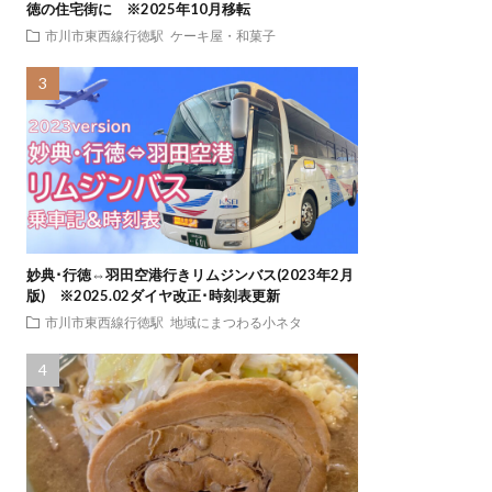
徳の住宅街に ※2025年10月移転
市川市東西線行徳駅
ケーキ屋・和菓子
妙典･行徳⇔羽田空港行きリムジンバス(2023年2月
版) ※2025.02ダイヤ改正･時刻表更新
市川市東西線行徳駅
地域にまつわる小ネタ