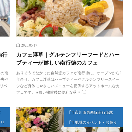
2025.05.17
南行
カフェ浮草｜グルテンフリーフードとハー
ブティーが嬉しい南行徳のカフェ
春の南
ありそうでなかった自然派カフェが南行徳に。オープンから1
の爽や
年余り、カフェ浮草はハーブティーやグルテンフリースイー
リベ
ツなど身体にやさしいメニューを提供するアットホームなカ
フェです。 ■買い物前後に便利な落ち […]
駅
市川市東西線南行徳駅
祭り
地域のイベント・お祭り