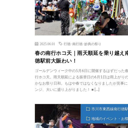
2025.06.01
行徳･南行徳･妙典の祭り
春の南行ホコ天｜雨天順延を乗り越え
徳駅前大賑わい！
ゴールデンウィーク中の5月6日に開催するはずだった
行ホコ天。雨天順延による振替日の6月1日は雨上がり
かなお祭り日和。もはや春ではなくなりましたが見事に
ンジ、大いに盛り上がりました！ ■ […]
市川市東西線南行徳
地域のイベント・お