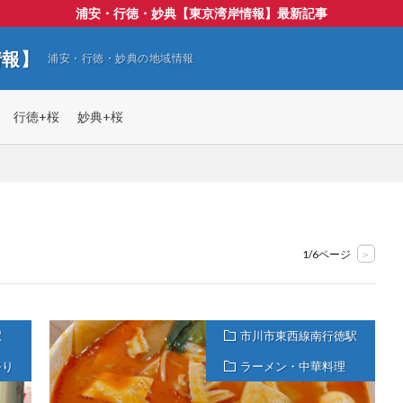
浦安・行徳・妙典【東京湾岸情報】最新記事
情報】
浦安・行徳・妙典の地域情報
行徳+桜
妙典+桜
1/6ページ
>
駅
市川市東西線南行徳駅
祭り
ラーメン・中華料理