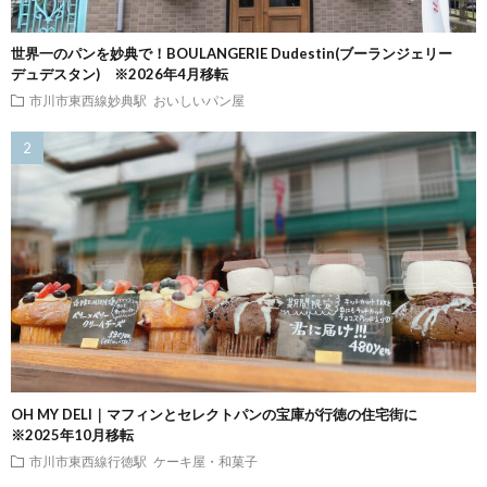
世界一のパンを妙典で！BOULANGERIE Dudestin(ブーランジェリー
デュデスタン) ※2026年4月移転
市川市東西線妙典駅
おいしいパン屋
OH MY DELI｜マフィンとセレクトパンの宝庫が行徳の住宅街に
※2025年10月移転
市川市東西線行徳駅
ケーキ屋・和菓子