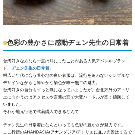
■
色彩の豊かさに感動ヂェン先生の日常着
台湾好きな方なら一度は耳にしたことがある人気アパレルブラン
ド、
ヂェン先生の日常着
。
幅広い年代に合う着心地の良い衣服は、流行を追わないシンプルな
デザインながらも鮮やかな染色が唯一無二の魅力。
台湾好きの自分もずっと気になっていましたが、台北郊外のアトリ
エに向かうのはアクセスや言葉の面で大変ハードルが高く躊躇して
いました。
それが地元行徳で試着購入できるなんて！
ヂェン先生の日常着はなんといっても色彩の豊かさが魅力です。
ここ行徳のANANDASIA(アナンダジア)アトリエに並ぶ光景はまるで