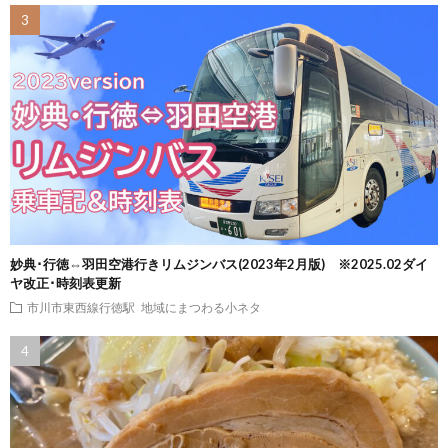
妙典･行徳⇔羽田空港行きリムジンバス(2023年2月版) ※2025.02ダイ
ヤ改正･時刻表更新
市川市東西線行徳駅
地域にまつわる小ネタ