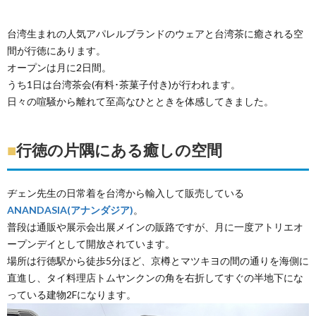
台湾生まれの人気アパレルブランドのウェアと台湾茶に癒される空
間が行徳にあります。
オープンは月に2日間。
うち1日は台湾茶会(有料･茶菓子付き)が行われます。
日々の喧騒から離れて至高なひとときを体感してきました。
■
行徳の片隅にある癒しの空間
ヂェン先生の日常着を台湾から輸入して販売している
ANANDASIA(アナンダジア)
。
普段は通販や展示会出展メインの販路ですが、月に一度アトリエオ
ープンデイとして開放されています。
場所は行徳駅から徒歩5分ほど、京樽とマツキヨの間の通りを海側に
直進し、タイ料理店トムヤンクンの角を右折してすぐの半地下にな
っている建物2Fになります。