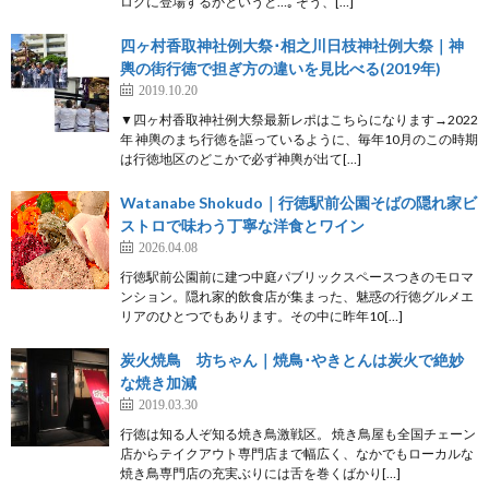
ログに登場するかというと…｡ そう、[…]
四ヶ村香取神社例大祭･相之川日枝神社例大祭｜神
輿の街行徳で担ぎ方の違いを見比べる(2019年)
2019.10.20
▼四ヶ村香取神社例大祭最新レポはこちらになります→2022
年 神輿のまち行徳を謳っているように、毎年10月のこの時期
は行徳地区のどこかで必ず神輿が出て[…]
Watanabe Shokudo｜行徳駅前公園そばの隠れ家ビ
ストロで味わう丁寧な洋食とワイン
2026.04.08
行徳駅前公園前に建つ中庭パブリックスペースつきのモロマ
ンション。隠れ家的飲食店が集まった、魅惑の行徳グルメエ
リアのひとつでもあります。その中に昨年10[…]
炭火焼鳥 坊ちゃん｜焼鳥･やきとんは炭火で絶妙
な焼き加減
2019.03.30
行徳は知る人ぞ知る焼き鳥激戦区。 焼き鳥屋も全国チェーン
店からテイクアウト専門店まで幅広く、なかでもローカルな
焼き鳥専門店の充実ぶりには舌を巻くばかり[…]