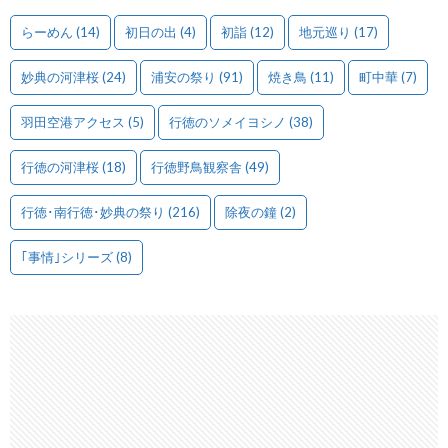
らーめん
(14)
初日の出
(4)
初詣
(12)
地元巡り
(17)
妙典の河津桜
(24)
浦安の祭り
(91)
焼き鳥
(11)
町中華
(7)
羽田空港アクセス
(5)
行徳のソメイヨシノ
(38)
行徳の河津桜
(18)
行徳野鳥観察舎
(49)
行徳･南行徳･妙典の祭り
(216)
除夜の鐘
(2)
｢事情｣シリーズ
(8)