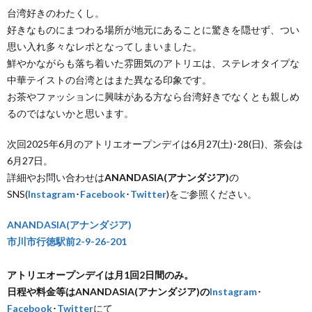
台湾好きのわたくし。
好きなものにまつわる場所が地元にあることに驚きを隠せず、つい
思い入れ多々なレポとなってしまいました。
鮮やかながらも落ち着いた雰囲気のアトリエは、ステレオタイプな
中華テイストの台湾とはまた異なる印象です。
お茶やファッションに興味がある方なら台湾好きでなくとも親しめ
るのではないかと思います。
次回2025年6月のアトリエオープンデイは6月27(土)･28(日)、茶会は
6月27日。
詳細やお問い合わせは
ANANDASIA(アナンダジア)
の
SNS(
Instagram
･
Facebook
･
Twitter
)をご参照ください。
ANANDASIA(アナンダジア)
市川市行徳駅前2-9-26-201
アトリエオープンデイは月1回2日間のみ。
日程や料金等はANANDASIA(アナンダジア)の
Instagram
･
Facebook
･
Twitter
にて