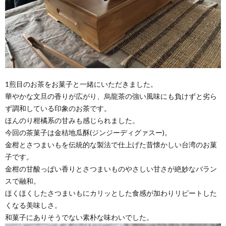
1煎目のお茶をお菓子と一緒にいただきました。
華やかな文旦の香りが広がり、烏龍茶の強い風味にも負けずと劣ら
ず調和している印象のお茶です。
ほんのり柑橘系の甘みも感じられました。
今回の茶菓子は金桔地瓜酥(ジンジーディグァスー)。
金柑とさつまいもを伝統的な製法で仕上げた昔懐かしい台湾のお菓
子です。
金柑の甘酸っぱい香りとさつまいものやさしい甘さが絶妙なバラン
スで融和。
ほくほくしたさつまいもにカリッとした食感が加わりリピートした
くなる美味しさ。
和菓子にありそうでない素朴な味わいでした。