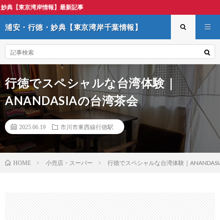
浦
浦安・行徳・妙典【東京湾岸千葉情報】
行徳でスペシャルな台湾体験｜
ANANDASIAの台湾茶会
2025.06.19
市川市東西線行徳駅
小売店・スーパー
行徳でスペシャルな台湾体験｜ANANDAS
HOME