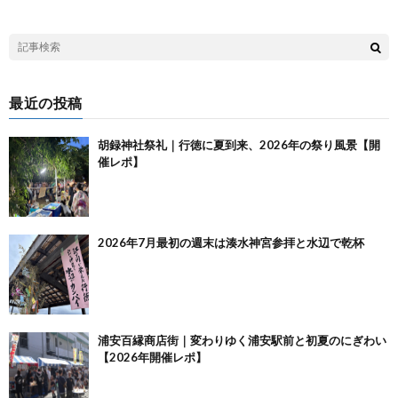
最近の投稿
胡録神社祭礼｜行徳に夏到来、2026年の祭り風景【開
催レポ】
2026年7月最初の週末は湊水神宮参拝と水辺で乾杯
浦安百縁商店街｜変わりゆく浦安駅前と初夏のにぎわい
【2026年開催レポ】