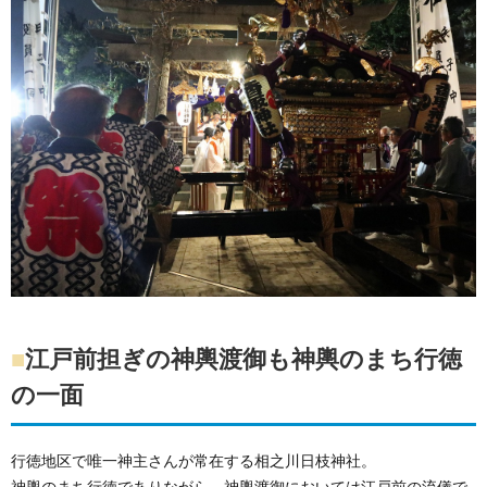
■
江戸前担ぎの神輿渡御も神輿のまち行徳
の一面
行徳地区で唯一神主さんが常在する相之川日枝神社。
神輿のまち行徳でありながら、神輿渡御においては江戸前の流儀で