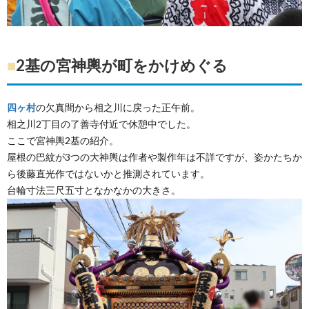
■
2基の宮神輿が町をかけめぐる
四ヶ村
の欠真間から相之川に戻った正午前。
相之川2丁目の了善寺付近で休憩中でした。
ここで宮神輿2基の紹介。
屋根の巴紋が3つの大神輿は作者や製作年は不詳ですが、姿かたちか
ら後藤直光作ではないかと推測されています。
台輪寸法三尺五寸となかなかの大きさ。