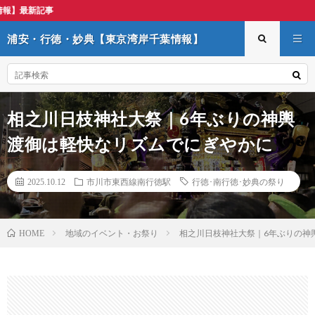
浦安・行徳・妙典【東京
浦安・行徳・妙典【東京湾岸千葉情報】
相之川日枝神社大祭｜6年ぶりの神輿
渡御は軽快なリズムでにぎやかに
2025.10.12
市川市東西線南行徳駅
行徳･南行徳･妙典の祭り
地域のイベント・お祭り
相之川日枝神社大祭｜6年ぶりの神
HOME