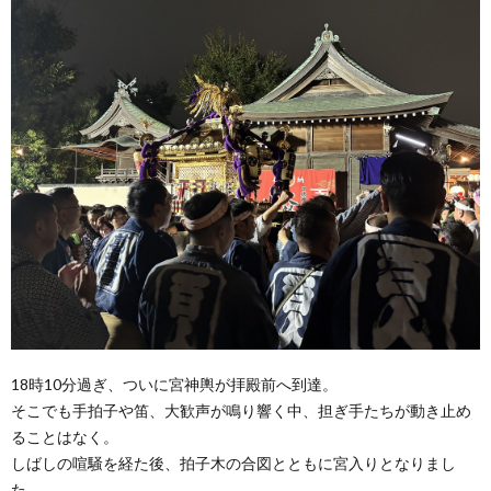
18時10分過ぎ、ついに宮神輿が拝殿前へ到達。
そこでも手拍子や笛、大歓声が鳴り響く中、担ぎ手たちが動き止め
ることはなく。
しばしの喧騒を経た後、拍子木の合図とともに宮入りとなりまし
た。