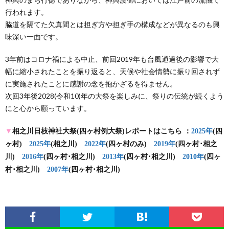
行われます。
脇道を隔てた欠真間とは担ぎ方や担ぎ手の構成などが異なるのも興
味深い一面です。
3年前はコロナ禍による中止、前回2019年も台風通過後の影響で大
幅に縮小されたことを振り返ると、天候や社会情勢に振り回されず
に実施されたことに感謝の念を抱かざるを得ません。
次回3年後2028(令和10)年の大祭を楽しみに、祭りの伝統が続くよう
にと心から願っています。
▼
相之川日枝神社大祭(四ヶ村例大祭)レポートはこちら ：
2025年
(四
ヶ村)
2025年
(相之川)
2022年
(四ヶ村のみ)
2019年
(四ヶ村･相之
川)
2016年
(四ヶ村･相之川)
2013年
(四ヶ村･相之川)
2010年
(四ヶ
村･相之川)
2007年
(四ヶ村･相之川)