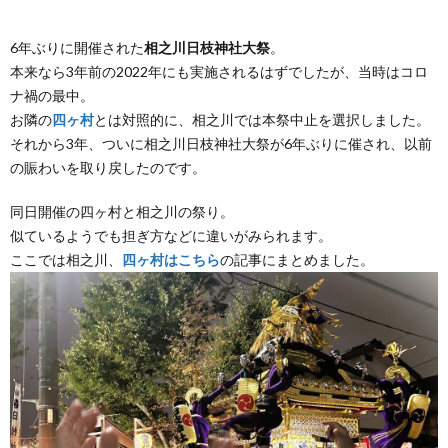
6年ぶりに開催された
相之川日枝神社大祭
。
本来なら3年前の2022年にも実施されるはずでしたが、当時はコロ
ナ禍の最中。
お隣の
四ヶ村
とは対照的に、相之川では本祭中止を選択しました。
それから3年、ついに相之川日枝神社大祭が6年ぶりに催され、以前
の賑わいを取り戻したのです。
同日開催の四ヶ村と相之川の祭り。
似ているようでも担ぎ方などに違いがみられます。
ここでは相之川、
四ヶ村はこちら
の記事にまとめました。