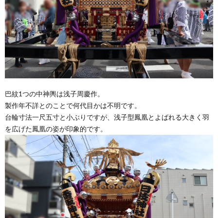
巴紋1つの中神輿は浅子周慶作。
製作年不詳とのことで何代目かは不明です。
台輪寸法一尺五寸と小ぶりですが、浅子型鳳凰とよばれる大きく羽
を広げた鳳凰の姿が印象的です。