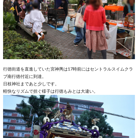
行徳街道を直進していた宮神輿は17時前にはセントラルスイムクラ
ブ南行徳付近に到達。
日枝神社まであと少しです。
軽快なリズムで担ぐ様子は行徳もみとは大違い。