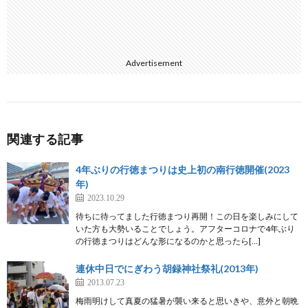
Advertisement
関連する記事
4年ぶりの行徳まつりは史上初の南行徳開催(2023
年)
2023.10.29
待ちに待ってました行徳まつり再開！この日を楽しみにして
いた方も大勢いることでしょう。アフターコロナで4年ぶり
の行徳まつりはどんな形になるのかと思ったら[…]
連休中日でにぎわう胡録神社祭礼(2013年)
2013.07.23
梅雨明けして真夏の猛暑が襲い来ると思いきや、意外と朝晩