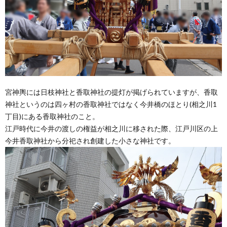
宮神輿には日枝神社と香取神社の提灯が掲げられていますが、香取
神社というのは四ヶ村の香取神社ではなく今井橋のほとり(相之川1
丁目)にある香取神社のこと。
江戸時代に今井の渡しの権益が相之川に移された際、江戸川区の上
今井香取神社から分祀され創建した小さな神社です。