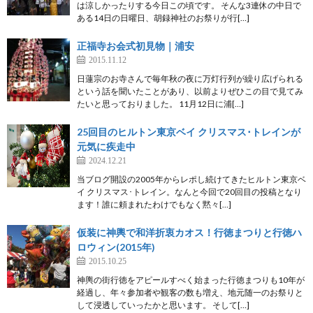
は涼しかったりする今日この頃です。 そんな3連休の中日で
ある14日の日曜日、胡録神社のお祭りが行[…]
正福寺お会式初見物｜浦安
2015.11.12
日蓮宗のお寺さんで毎年秋の夜に万灯行列が繰り広げられる
という話を聞いたことがあり、以前よりぜひこの目で見てみ
たいと思っておりました。 11月12日に浦[…]
25回目のヒルトン東京ベイ クリスマス･トレインが
元気に疾走中
2024.12.21
当ブログ開設の2005年からレポし続けてきたヒルトン東京ベ
イ クリスマス･トレイン。なんと今回で20回目の投稿となり
ます！誰に頼まれたわけでもなく黙々[…]
仮装に神輿で和洋折衷カオス！行徳まつりと行徳ハ
ロウィン(2015年)
2015.10.25
神輿の街行徳をアピールすべく始まった行徳まつりも10年が
経過し、年々参加者や観客の数も増え、地元随一のお祭りと
して浸透していったかと思います。 そして[…]