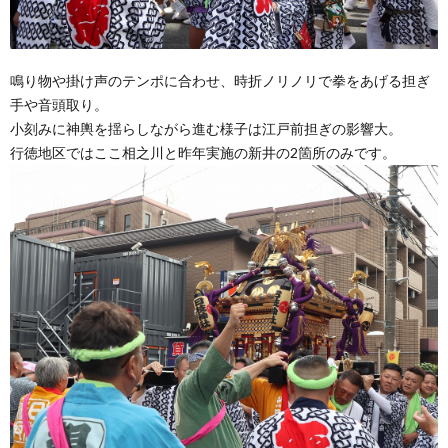
鳴り物や掛け声のテンポに合わせ、時折ノリノリで拳をあげる担ぎ
手や音頭取り。
小刻みに神輿を揺らしながら進む様子は江戸前担ぎの影響大。
行徳地区ではここ相之川と昨年実施の新井の2箇所のみです。