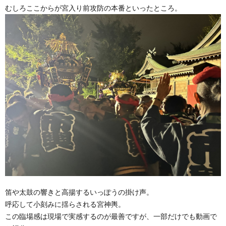
むしろここからが宮入り前攻防の本番といったところ。
笛や太鼓の響きと高揚するいっぽうの掛け声。
呼応して小刻みに揺らされる宮神輿。
この臨場感は現場で実感するのが最善ですが、一部だけでも動画で