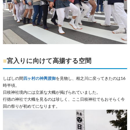
■
宮入りに向けて高揚する空間
しばしの間
四ヶ村の神輿渡御
を見物し、相之川に戻ってきたのは16
時半頃。
日枝神社境内には立派な大幟が掲げられていました。
行徳の神社で大幟を見るのは珍しく、ここ日枝神社でもおそらく今
回の祭りが初めてになります。