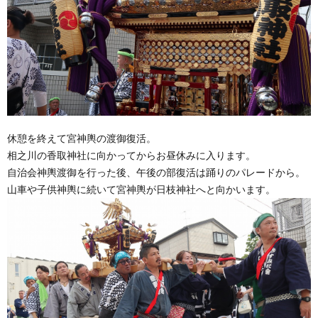
休憩を終えて宮神輿の渡御復活。
相之川の香取神社に向かってからお昼休みに入ります。
自治会神輿渡御を行った後、午後の部復活は踊りのパレードから。
山車や子供神輿に続いて宮神輿が日枝神社へと向かいます。