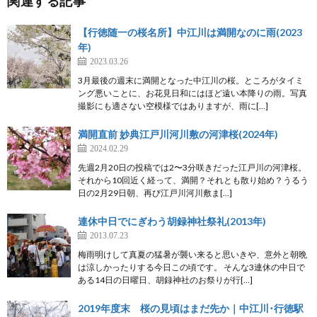
関連する記事
【行徳随一の桜名所】中江川は満開なのに雨(2023
年)
2023.03.26
3月最後の週末に満開となった中江川の桜。ところがタイミ
ング悪いことに、お花見日和にはほど遠い本降りの雨。写真
撮影にも適さない空模様ではありますが、雨に[…]
満開直前 妙典江戸川河川敷の河津桜(2024年)
2024.02.29
先週2月20日の投稿では2〜3分咲きだった江戸川の河津桜。
それから10回近く経って、満開？それとも散り始め？うるう
日の2月29日朝、再び江戸川河川敷ま[…]
連休中日でにぎわう胡録神社祭礼(2013年)
2013.07.23
梅雨明けして真夏の猛暑が襲い来ると思いきや、意外と朝晩
は涼しかったりする今日この頃です。 そんな3連休の中日で
ある14日の日曜日、胡録神社のお祭りが行[…]
2019年度末 桜の見頃はまだ先か｜中江川･行徳駅