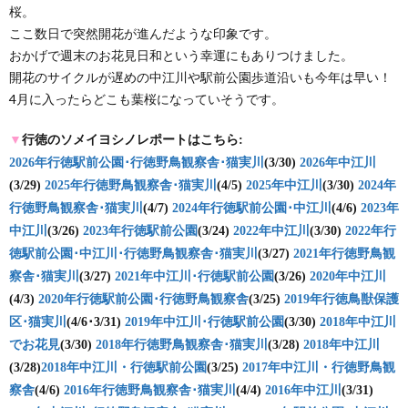
桜。
ここ数日で突然開花が進んだような印象です。
おかげで週末のお花見日和という幸運にもありつけました。
開花のサイクルが遅めの中江川や駅前公園歩道沿いも今年は早い！
4月に入ったらどこも葉桜になっていそうです。
▼
行徳のソメイヨシノレポートはこちら:
2026年行徳駅前公園･行徳野鳥観察舎･猫実川
(3/30)
2026年中江川
(3/29)
2025年行徳野鳥観察舎･猫実川
(4/5)
2025年中江川
(3/30)
2024年
行徳野鳥観察舎･猫実川
(4/7)
2024年行徳駅前公園･中江川
(4/6)
2023年
中江川
(3/26)
2023年行徳駅前公園
(3/24)
2022年中江川
(3/30)
2022年行
徳駅前公園･中江川･行徳野鳥観察舎･猫実川
(3/27)
2021年行徳野鳥観
察舎･猫実川
(3/27)
2021年中江川･行徳駅前公園
(3/26)
2020年中江川
(4/3)
2020年行徳駅前公園･行徳野鳥観察舎
(3/25)
2019年行徳鳥獣保護
区･猫実川
(4/6･3/31)
2019年中江川･行徳駅前公園
(3/30)
2018年中江川
でお花見
(3/30)
2018年行徳野鳥観察舎･猫実川
(3/28)
2018年中江川
(3/28)
2018年中江川・行徳駅前公園
(3/25)
2017年中江川・行徳野鳥観
察舎
(4/6)
2016年行徳野鳥観察舎･猫実川
(4/4)
2016年中江川
(3/31)