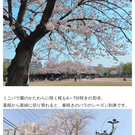
ミニバラ園のかたわらに咲く桜も6～7分咲きの見頃。
葉桜から新緑に切り替わると、春咲きのバラのシーズン到来です。