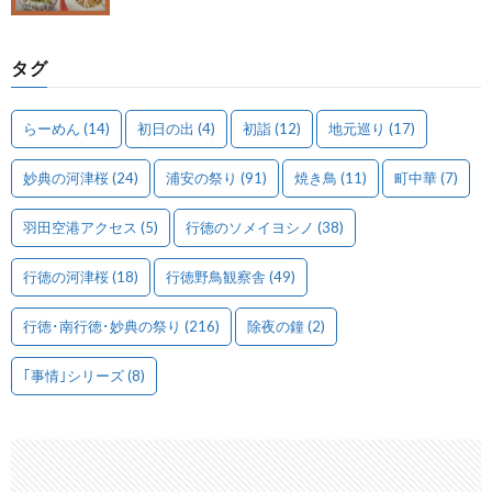
タグ
らーめん
(14)
初日の出
(4)
初詣
(12)
地元巡り
(17)
妙典の河津桜
(24)
浦安の祭り
(91)
焼き鳥
(11)
町中華
(7)
羽田空港アクセス
(5)
行徳のソメイヨシノ
(38)
行徳の河津桜
(18)
行徳野鳥観察舎
(49)
行徳･南行徳･妙典の祭り
(216)
除夜の鐘
(2)
｢事情｣シリーズ
(8)