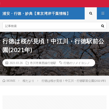
浦安・行徳・妙典【東京湾岸
浦安・行徳・妙典【東京湾岸千葉情報】
行徳は桜が見頃！中江川・行徳駅前公
園(2021年)
2021.03.26
市川市東西線行徳駅
行徳のソメイヨシノ
桜だより
行徳は桜が見頃！中江川・行徳駅前公園(2021年)
HOME