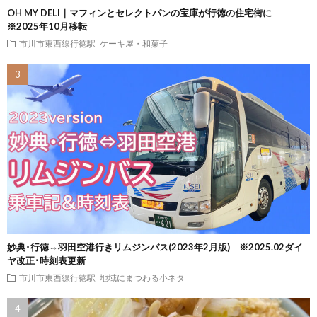
OH MY DELI｜マフィンとセレクトパンの宝庫が行徳の住宅街に
※2025年10月移転
市川市東西線行徳駅
ケーキ屋・和菓子
妙典･行徳⇔羽田空港行きリムジンバス(2023年2月版) ※2025.02ダイ
ヤ改正･時刻表更新
市川市東西線行徳駅
地域にまつわる小ネタ