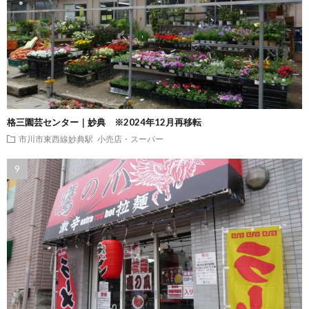
格三園芸センター｜妙典 ※2024年12月再移転
市川市東西線妙典駅
小売店・スーパー