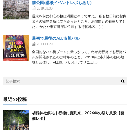
前公園(講談イベントレポもあり)
2019.03.30
週末を前に都心の桜は満開だそうですね。 私も数日前に都内
某所の観光名所に立ち寄ったところ、満開間近の花盛りでし
た。 かたや東京湾岸に位置する行徳地区、[…]
最初で最後のALL市川バル
2013.11.29
全国的なバル街ブームに乗っかって、わが街行徳でも行徳バ
ルが開催されたのは昨年のこと。 2013年は市川市の他の地
域と合体し、ALL市川バルとしてリニュ[…]
最近の投稿
胡録神社祭礼｜行徳に夏到来、2026年の祭り風景【開
催レポ】