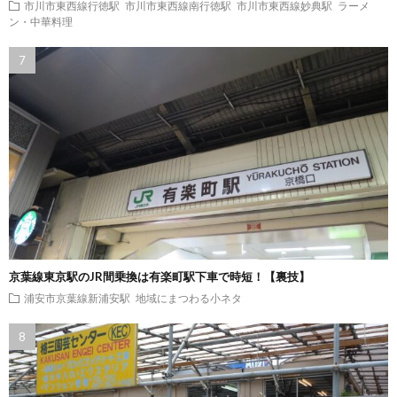
市川市東西線行徳駅
市川市東西線南行徳駅
市川市東西線妙典駅
ラーメ
ン・中華料理
京葉線東京駅のJR間乗換は有楽町駅下車で時短！【裏技】
浦安市京葉線新浦安駅
地域にまつわる小ネタ