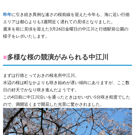
昨年
に引き続き異例な速さの桜前線を迎えた今年も、海に近い行徳
エリアは都心よりも1週間近く遅れての見頃となりました。
週末を前に見頃を迎えた3月26日金曜日の中江川と行徳駅前公園の
様子をレポいたします。
■
多様な桜の競演がみられる中江川
まずは行徳とっておきの桜名所中江川。
水辺の桜は町なかよりも咲き始めが遅い傾向にありますが、ここ数
日の好天でかなり咲き進んだようです。
この4日前に中江川沿いを通ったときはせいぜい5分咲き程度でした
ので、満開近くまで開花した光景に驚かされました。