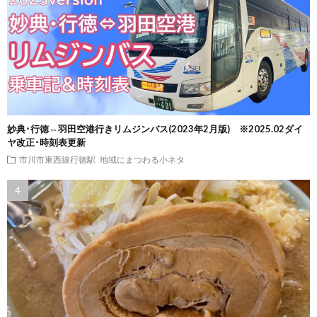
妙典･行徳⇔羽田空港行きリムジンバス(2023年2月版) ※2025.02ダイ
ヤ改正･時刻表更新
市川市東西線行徳駅
地域にまつわる小ネタ