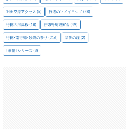
羽田空港アクセス
(5)
行徳のソメイヨシノ
(38)
行徳の河津桜
(18)
行徳野鳥観察舎
(49)
行徳･南行徳･妙典の祭り
(216)
除夜の鐘
(2)
｢事情｣シリーズ
(8)