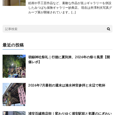
絵画や手工芸作品など、素敵な作品が並ぶギャラリーを併設
したみつばち保険ギャラリー妙典店。 現在は井澤利夫写真グ
ループ展が開催されています。[…]
最近の投稿
胡録神社祭礼｜行徳に夏到来、2026年の祭り風景【開
催レポ】
2026年7月最初の週末は湊水神宮参拝と水辺で乾杯
浦安百縁商店街｜変わりゆく浦安駅前と初夏のにぎわい