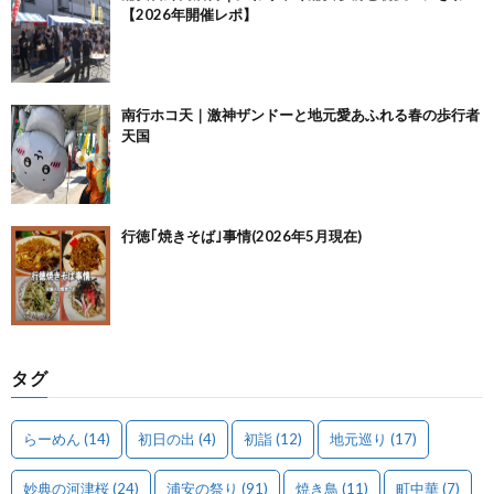
【2026年開催レポ】
南行ホコ天｜激神ザンドーと地元愛あふれる春の歩行者
天国
行徳｢焼きそば｣事情(2026年5月現在)
タグ
らーめん
(14)
初日の出
(4)
初詣
(12)
地元巡り
(17)
妙典の河津桜
(24)
浦安の祭り
(91)
焼き鳥
(11)
町中華
(7)