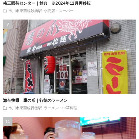
格三園芸センター｜妙典 ※2024年12月再移転
市川市東西線妙典駅
小売店・スーパー
激辛拉麺 鷹の爪｜行徳のラーメン
市川市東西線行徳駅
ラーメン・中華料理