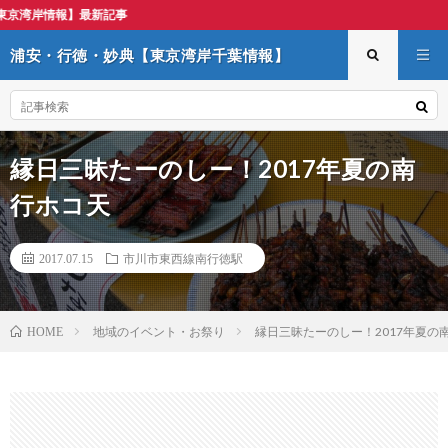
浦安・行徳
浦安・行徳・妙典【東京湾岸千葉情報】
縁日三昧たーのしー！2017年夏の南
行ホコ天
2017.07.15
市川市東西線南行徳駅
地域のイベント・お祭り
縁日三昧たーのしー！2017年夏の
HOME