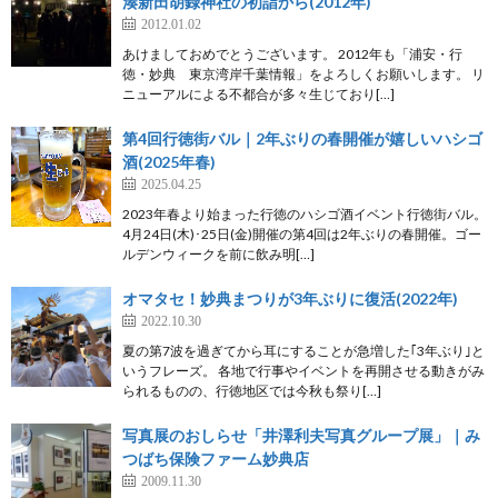
湊新田胡録神社の初詣から(2012年)
2012.01.02
あけましておめでとうございます。 2012年も「浦安・行
徳・妙典 東京湾岸千葉情報」をよろしくお願いします。 リ
ニューアルによる不都合が多々生じており[…]
第4回行徳街バル｜2年ぶりの春開催が嬉しいハシゴ
酒(2025年春)
2025.04.25
2023年春より始まった行徳のハシゴ酒イベント行徳街バル。
4月24日(木)･25日(金)開催の第4回は2年ぶりの春開催。ゴー
ルデンウィークを前に飲み明[…]
オマタセ！妙典まつりが3年ぶりに復活(2022年)
2022.10.30
夏の第7波を過ぎてから耳にすることが急増した｢3年ぶり｣と
いうフレーズ。 各地で行事やイベントを再開させる動きがみ
られるものの、行徳地区では今秋も祭り[…]
写真展のおしらせ「井澤利夫写真グループ展」｜み
つばち保険ファーム妙典店
2009.11.30