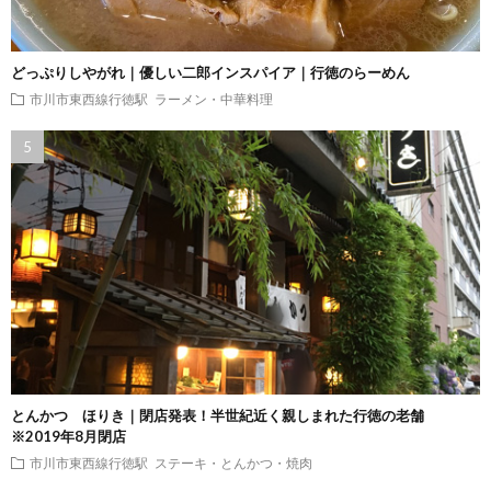
どっぷりしやがれ｜優しい二郎インスパイア｜行徳のらーめん
市川市東西線行徳駅
ラーメン・中華料理
とんかつ ほりき｜閉店発表！半世紀近く親しまれた行徳の老舗
※2019年8月閉店
市川市東西線行徳駅
ステーキ・とんかつ・焼肉