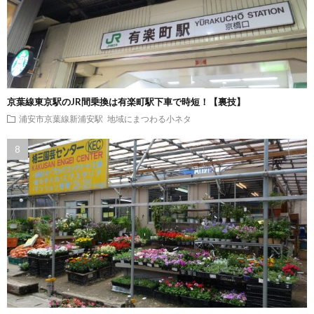
京葉線東京駅のJR間乗換は有楽町駅下車で時短！【裏技】
浦安市京葉線新浦安駅
地域にまつわる小ネタ