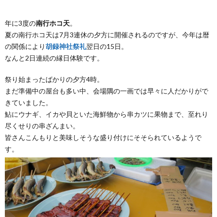
年に3度の
南行ホコ天
。
夏の南行ホコ天は7月3連休の夕方に開催されるのですが、今年は暦
の関係により
胡録神社祭礼
翌日の15日。
なんと2日連続の縁日体験です。
祭り始まったばかりの夕方4時。
まだ準備中の屋台も多い中、会場隅の一画では早々に人だかりがで
きていました。
鮎にウナギ、イカや貝といた海鮮物から串カツに果物まで、至れり
尽くせりの串ざんまい。
皆さんこんもりと美味しそうな盛り付けにそそられているようで
す。