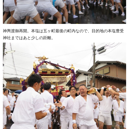
神輿渡御再開。本塩は五ヶ町最後の町内なので、目的地の本塩豊受
神社まではあと少しの距離。