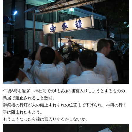
午後6時を過ぎ、神社前での｢もみ｣の後宮入りしようとするものの、
鳥居で阻止されること数回。
御祭禮の行灯が人の頭上すれすれの位置まで下げられ、神輿の行く
手は阻まれたもよう。
もうこうなったら後は宮入りするかしないか。