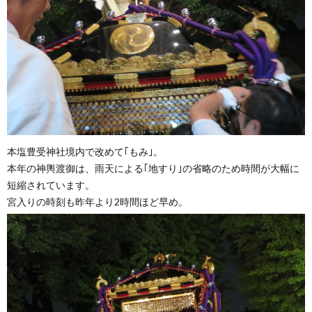
本塩豊受神社境内で改めて｢もみ｣。
本年の神輿渡御は、雨天による｢地すり｣の省略のため時間が大幅に
短縮されています。
宮入りの時刻も昨年より2時間ほど早め。