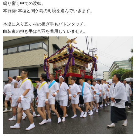
鳴り響く中での渡御。
本行徳･本塩と関ケ島の町境を進んでいきます。
本塩に入り五ヶ村の担ぎ手もバトンタッチ。
白装束の担ぎ手は合羽を着用していません。