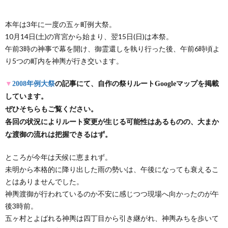
本年は3年に一度の五ヶ町例大祭。
10月14日(土)の宵宮から始まり、翌15日(日)は本祭。
午前3時の神事で幕を開け、御霊還しを執り行った後、午前6時頃よ
り5つの町内を神輿が行き交います。
▼
2008年例大祭
の記事にて、自作の祭りルートGoogleマップを掲載
しています。
ぜひそちらもご覧ください。
各回の状況によりルート変更が生じる可能性はあるものの、大まか
な渡御の流れは把握できるはず。
ところが今年は天候に恵まれず。
未明から本格的に降り出した雨の勢いは、午後になっても衰えるこ
とはありませんでした。
神輿渡御が行われているのか不安に感じつつ現場へ向かったのが午
後3時前。
五ヶ村とよばれる神輿は四丁目から引き継がれ、神輿みちを歩いて