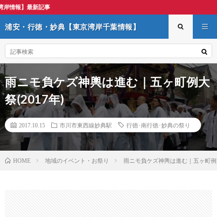
浦安・行徳・妙典【東京
浦安・行徳・妙典【東京湾岸千葉情報】
雨ニモ負ケズ神輿は進む｜五ヶ町例大
祭(2017年)
2017.10.15
市川市東西線妙典駅
行徳･南行徳･妙典の祭り
地域のイベント・お祭り
雨ニモ負ケズ神輿は進む｜五ヶ町例大祭
HOME