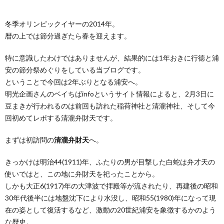
冬季オリンピックイヤーの2014年。
暦の上では節分過ぎたら春を迎えます。
特に意識したわけではありませんが、結果的には1年おきに行徳と浦
安の節分祭めぐりをしている当ブログです。
ということで今回は2年ぶりとなる浦安へ。
明光企画さんのベイちばinfoというサイト情報によると、2月3日に
豆まきが行われるのは前回も訪れた稲荷神社と清瀧神社、そして今
回初めてレポする清瀧弁財天です。
まずは初訪問の
清瀧弁財天
へ。
きっかけは明治44(1911)年、ふたりの男が目撃した白蛇は弁才天の
使いではと、この地に弁財天を祀ったことから。
しかも大正6(1917)年の大津波で拝殿等が流されたり、再建後の昭和
30年代後半には地盤沈下により水没し、昭和55(1980)年になって現
在の姿として復活するなど、激動の20世紀浦安を象徴するかのよう
な歴史。