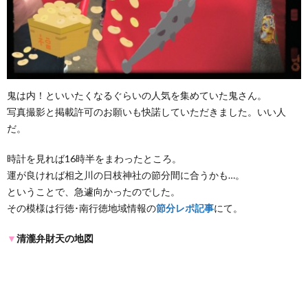
鬼は内！といいたくなるぐらいの人気を集めていた鬼さん。
写真撮影と掲載許可のお願いも快諾していただきました。いい人
だ。
時計を見れば16時半をまわったところ。
運が良ければ相之川の日枝神社の節分間に合うかも…。
ということで、急遽向かったのでした。
その模様は行徳･南行徳地域情報の
節分レポ記事
にて。
▼
清瀧弁財天の地図