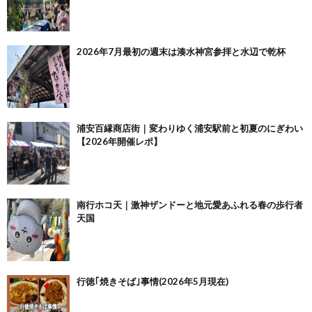
2026年7月最初の週末は湊水神宮参拝と水辺で乾杯
浦安百縁商店街｜変わりゆく浦安駅前と初夏のにぎわい
【2026年開催レポ】
南行ホコ天｜激神ザンドーと地元愛あふれる春の歩行者
天国
行徳｢焼きそば｣事情(2026年5月現在)