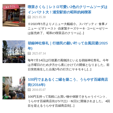
喫茶さくら｜レトロ可愛い2色のクリームソーダは
インパクト大！浦安駅前の昭和的純喫茶
2021.05.30
※2023年5月よりメニュー大幅縮小。スパゲッティ･食事メ
ニュー･ピザトースト･自家製チーズケーキ･コーヒーゼリー
は販売終了。 昭和の喫茶店のクリーム[…]
胡録神社祭礼｜行徳民の願い叶って台風回避(2025
年)
2025.07.14
毎年7月14日は行徳夏の風物詩といえる胡録神社祭礼。今年
は月曜日のため夕方から夜にかけての開催となりました。前
日突然発生した台風5号の行方にヤキモキし[…]
100円でまあるくご縁を築こう、うらやす百縁商店
街(2016年)
2016.05.07
100円玉持って気軽にお買い物や体験できちゃうイベント、
うらやす百縁商店街が5/7(土)・8(日)に開催されました。 4回
目を迎えるうらやす百縁商店街[…]