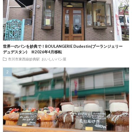
世界一のパンを妙典で！BOULANGERIE Dudestin(ブーランジェリー
デュデスタン) ※2026年4月移転
市川市東西線妙典駅
おいしいパン屋