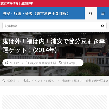
浦安・
浦安・行徳・妙典【東京湾岸千葉情報】
鬼は外！福は内！浦安で節分豆まき幸
運ゲット！(2014年)
2014.02.03
浦安市東西線浦安駅
浦安の祭り
地域のイベント・お祭り
鬼は外！福は内！浦安で節分豆まき幸
HOME