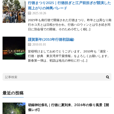
行徳まつり2025｜行徳担ぎと江戸前担ぎが競演した
雨上がりの神輿パレード
2025.10.26
2025年も南行徳で開催された行徳まつり。昨年とは異なり南
行ホコ天とは日程が分かれ、行徳ハロウィンとは引き続き同
日に別会場での開催。そのため小忙しく移[…]
謹賀新年(2010年行徳初詣編)
2010.01.01
皆様明けましておめでとうございます。 2010年も「浦安・
行徳・妙典 東京湾岸千葉情報」をよろしくお願いします。
新春第一弾は、初詣は地元の神社に行っ[…]
最近の投稿
胡録神社祭礼｜行徳に夏到来、2026年の祭り風景【開
催レポ】