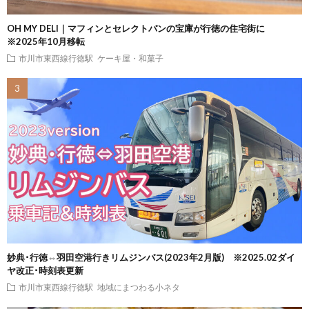
OH MY DELI｜マフィンとセレクトパンの宝庫が行徳の住宅街に
※2025年10月移転
市川市東西線行徳駅
ケーキ屋・和菓子
妙典･行徳⇔羽田空港行きリムジンバス(2023年2月版) ※2025.02ダイ
ヤ改正･時刻表更新
市川市東西線行徳駅
地域にまつわる小ネタ