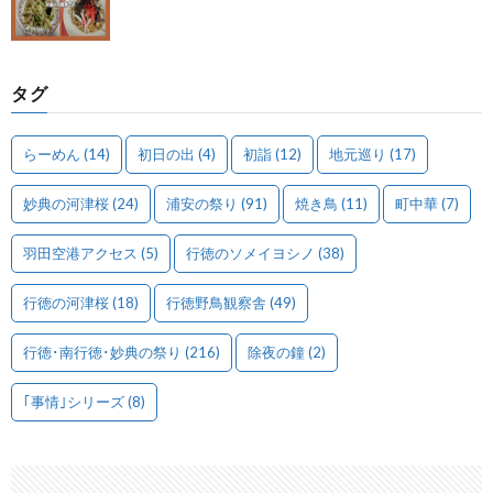
タグ
らーめん
(14)
初日の出
(4)
初詣
(12)
地元巡り
(17)
妙典の河津桜
(24)
浦安の祭り
(91)
焼き鳥
(11)
町中華
(7)
羽田空港アクセス
(5)
行徳のソメイヨシノ
(38)
行徳の河津桜
(18)
行徳野鳥観察舎
(49)
行徳･南行徳･妙典の祭り
(216)
除夜の鐘
(2)
｢事情｣シリーズ
(8)