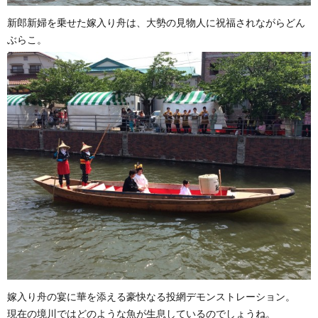
新郎新婦を乗せた嫁入り舟は、大勢の見物人に祝福されながらどん
ぶらこ。
嫁入り舟の宴に華を添える豪快なる投網デモンストレーション。
現在の境川ではどのような魚が生息しているのでしょうね。