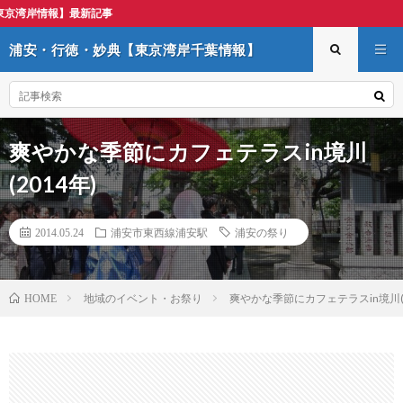
浦安・行徳・妙
浦安・行徳・妙典【東京湾岸千葉情報】
爽やかな季節にカフェテラスin境川
(2014年)
2014.05.24
浦安市東西線浦安駅
浦安の祭り
地域のイベント・お祭り
爽やかな季節にカフェテラスin境川(2
HOME