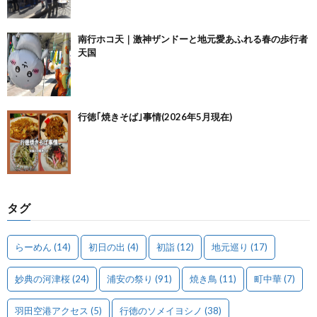
南行ホコ天｜激神ザンドーと地元愛あふれる春の歩行者
天国
行徳｢焼きそば｣事情(2026年5月現在)
タグ
らーめん
(14)
初日の出
(4)
初詣
(12)
地元巡り
(17)
妙典の河津桜
(24)
浦安の祭り
(91)
焼き鳥
(11)
町中華
(7)
羽田空港アクセス
(5)
行徳のソメイヨシノ
(38)