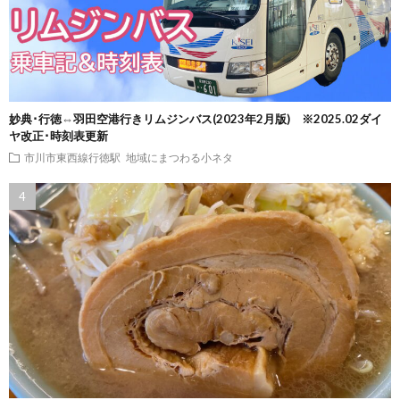
妙典･行徳⇔羽田空港行きリムジンバス(2023年2月版) ※2025.02ダイ
ヤ改正･時刻表更新
市川市東西線行徳駅
地域にまつわる小ネタ