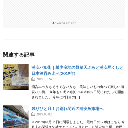
Advertisement
関連する記事
浦安バル街｜希少産地の野菜天ぷらと浦安尽くしと
日本酒呑み比べ(2019年)
2019.10.24
酒呑みの方もそうでない方も、美味しいもの食べて楽しい浦
安バル街。 今年も10月23(水)･24(木)の2日間にわたって開催
されました。 今年は2日目の[…]
残りひと月！お別れ間近の浦安魚市場へ
2019.03.02
※2019年3月31日に閉場しました。最終日のレポはこちら 今
月末の閉場まで残すところ1ヶ月となった浦安魚市場。住民