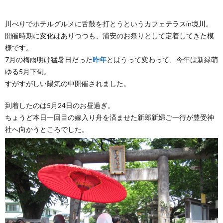
川べりでホテルグルメに舌鼓を打とうというカフェテラスin境川。
開催時期に変化はありつつも、浦安のお祭りとして定着してきた模
様です。
7月の梅雨明け猛暑日だった
昨年
とはうって変わって、今年は新緑萌
ゆる5月下旬。
すがすがしい陽気の中開催されました。
到着したのは5月24日のお昼過ぎ。
ちょうど本日一回目の嫁入り舟を済ませた新郎新婦ご一行が豊受神
社へ向かうところでした。