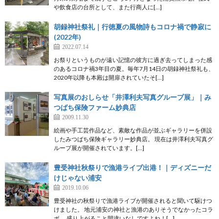
や飲食店の台所として、また行商人に[…]
胡録神社祭礼｜行徳夏の風物詩もコロナ禍で静寂に
(2022年)
2022.07.14
お祭りというものが遠い記憶の彼方に過ぎ去ってしまった感
のあるコロナ禍3年目の夏。毎年7月14日の胡録神社祭礼も、
2020年以降も本殿は開扉されていたそ[…]
写真展のおしらせ「井澤利夫写真グループ展」｜み
つばち保険ファーム妙典店
2009.11.30
絵画や手工芸作品など、素敵な作品が並ぶギャラリーを併設
したみつばち保険ギャラリー妙典店。 現在は井澤利夫写真グ
ループ展が開催されています。[…]
豊受神社秋祭りで漁港ライブ出港！｜ディズニーだ
けじゃない浦安
2019.10.06
豊受神社の秋祭りで漁港ライブが開催されると聞いて駆けつ
けました。 地元浦安の神社と漁港のありそうでなかったコラ
ボ。 盛り上がること間違いなしですよね！[…]