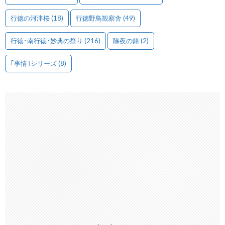
行徳の河津桜
(18)
行徳野鳥観察舎
(49)
行徳･南行徳･妙典の祭り
(216)
除夜の鐘
(2)
｢事情｣シリーズ
(8)