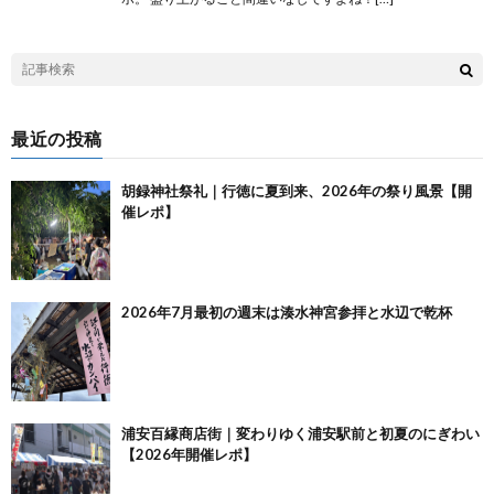
最近の投稿
胡録神社祭礼｜行徳に夏到来、2026年の祭り風景【開
催レポ】
2026年7月最初の週末は湊水神宮参拝と水辺で乾杯
浦安百縁商店街｜変わりゆく浦安駅前と初夏のにぎわい
【2026年開催レポ】