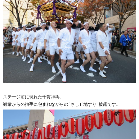
ステージ前に現れた千貫神輿。
観衆からの拍手に包まれながらの｢さし｣｢地すり｣披露です。