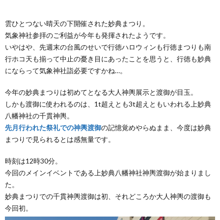
雲ひとつない晴天の下開催された妙典まつり。
気象神社参拝のご利益が今年も発揮されたようです。
いやはや、先週末の台風のせいで行徳ハロウィンも行徳まつりも南
行ホコ天も揃って中止の憂き目にあったことを思うと、行徳も妙典
にならって気象神社詣必要ですかね…。
今年の妙典まつりは初めてとなる大人神輿展示と渡御が目玉。
しかも渡御に使われるのは、1t超えとも3t超えともいわれる上妙典
八幡神社の千貫神輿。
先月行われた祭礼での神輿渡御
の記憶覚めやらぬまま、今度は妙典
まつりで見られるとは感無量です。
時刻は12時30分。
今回のメインイベントである上妙典八幡神社神輿渡御が始まりまし
た。
妙典まつりでの千貫神輿渡御は初、それどころか大人神輿の渡御も
今回初。