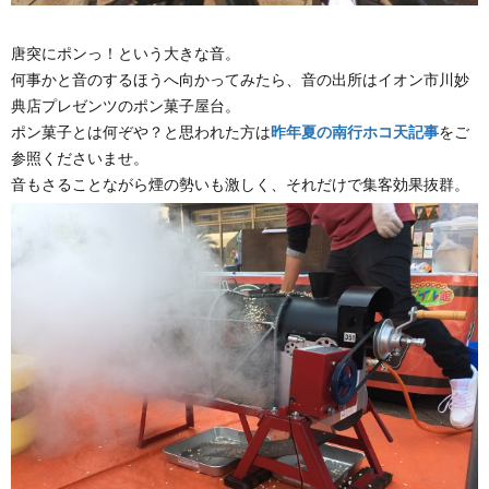
唐突にポンっ！という大きな音。
何事かと音のするほうへ向かってみたら、音の出所はイオン市川妙
典店プレゼンツのポン菓子屋台。
ポン菓子とは何ぞや？と思われた方は
昨年夏の南行ホコ天記事
をご
参照くださいませ。
音もさることながら煙の勢いも激しく、それだけで集客効果抜群。