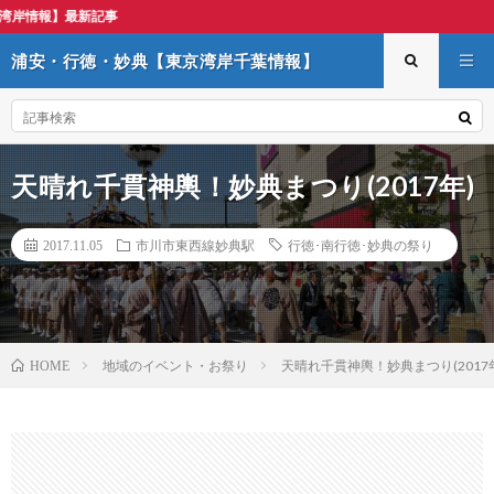
浦安・行徳・妙
浦安・行徳・妙典【東京湾岸千葉情報】
天晴れ千貫神輿！妙典まつり(2017年)
2017.11.05
市川市東西線妙典駅
行徳･南行徳･妙典の祭り
地域のイベント・お祭り
天晴れ千貫神輿！妙典まつり(2017
HOME