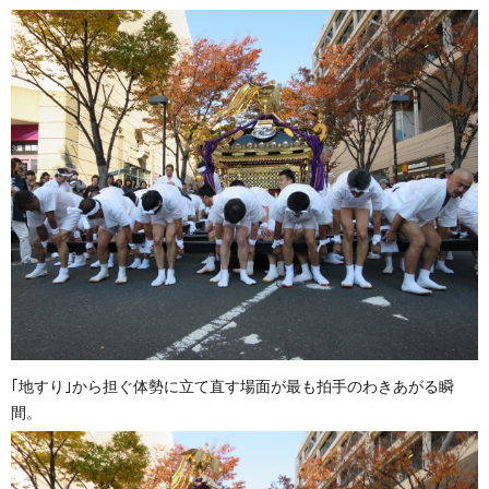
｢地すり｣から担ぐ体勢に立て直す場面が最も拍手のわきあがる瞬
間。