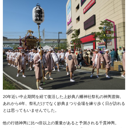
20年近い中止期間を経て復活した上妙典八幡神社祭礼の神輿渡御。
あれから6年、祭礼だけでなく妙典まつり会場を練り歩く日が訪れる
とは思ってもいませんでした。
他の行徳神輿に比べ倍以上の重量があると予測される千貫神輿。