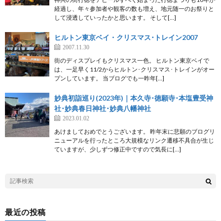
経過し、年々参加者や観客の数も増え、地元随一のお祭りと
して浸透していったかと思います。 そして[…]
ヒルトン東京ベイ・クリスマス･トレイン2007
2007.11.30
街のディスプレイもクリスマス一色。 ヒルトン東京ベイで
は、一足早く11/2からヒルトン･クリスマス･トレインがオー
プンしています。 当ブログでも一昨年[…]
妙典初詣巡り(2023年)｜本久寺･徳願寺･本塩豊受神
社･妙典春日神社･妙典八幡神社
2023.01.02
あけましておめでとうございます。 昨年末に悲願のブログリ
ニューアルを行ったところ大規模なリンク遷移不具合が生じ
ていますが、少しずつ修正中ですので気長に[…]
最近の投稿