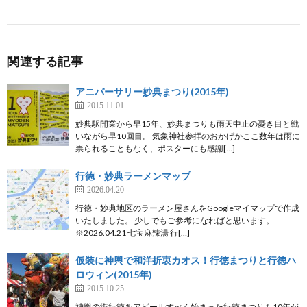
関連する記事
アニバーサリー妙典まつり(2015年)
2015.11.01
妙典駅開業から早15年、妙典まつりも雨天中止の憂き目と戦
いながら早10回目。 気象神社参拝のおかげかここ数年は雨に
祟られることもなく、ポスターにも感謝[…]
行徳・妙典ラーメンマップ
2026.04.20
行徳・妙典地区のラーメン屋さんをGoogleマイマップで作成
いたしました。 少しでもご参考になればと思います。
※2026.04.21 七宝麻辣湯 行[…]
仮装に神輿で和洋折衷カオス！行徳まつりと行徳ハ
ロウィン(2015年)
2015.10.25
神輿の街行徳をアピールすべく始まった行徳まつりも10年が