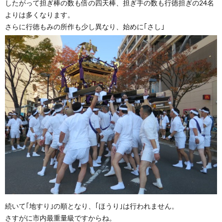
したがって担ぎ棒の数も倍の四天棒、担ぎ手の数も行徳担ぎの24名
よりは多くなります。
さらに行徳もみの所作も少し異なり、始めに｢さし｣
続いて｢地すり｣の順となり、｢ほうり｣は行われません。
さすがに市内最重量級ですからね。