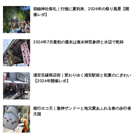
胡録神社祭礼｜行徳に夏到来、2026年の祭り風景【開
催レポ】
2026年7月最初の週末は湊水神宮参拝と水辺で乾杯
浦安百縁商店街｜変わりゆく浦安駅前と初夏のにぎわい
【2026年開催レポ】
南行ホコ天｜激神ザンドーと地元愛あふれる春の歩行者
天国