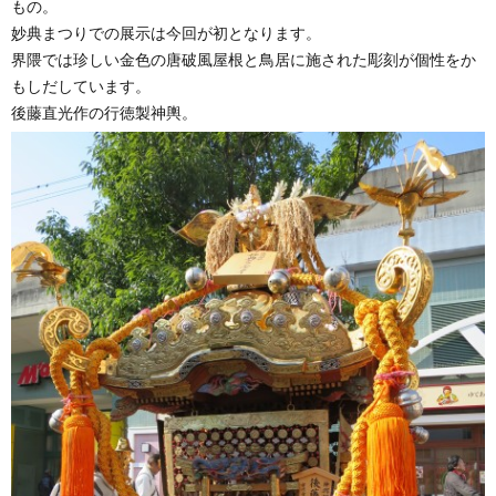
もの。
妙典まつりでの展示は今回が初となります。
界隈では珍しい金色の唐破風屋根と鳥居に施された彫刻が個性をか
もしだしています。
後藤直光作の行徳製神輿。