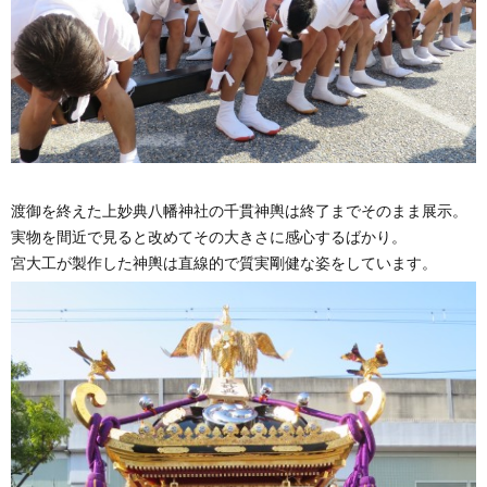
渡御を終えた上妙典八幡神社の千貫神輿は終了までそのまま展示。
実物を間近で見ると改めてその大きさに感心するばかり。
宮大工が製作した神輿は直線的で質実剛健な姿をしています。