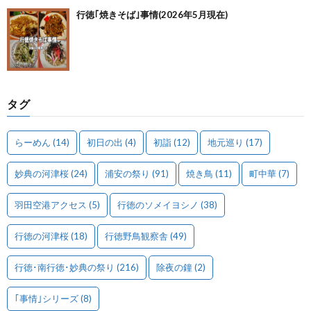
行徳｢焼きそば｣事情(2026年5月現在)
タグ
らーめん
(14)
初日の出
(4)
初詣
(12)
地元巡り
(17)
妙典の河津桜
(24)
浦安の祭り
(91)
焼き鳥
(11)
町中華
(7)
羽田空港アクセス
(5)
行徳のソメイヨシノ
(38)
行徳の河津桜
(18)
行徳野鳥観察舎
(49)
行徳･南行徳･妙典の祭り
(216)
除夜の鐘
(2)
｢事情｣シリーズ
(8)