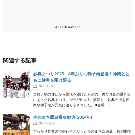
Advertisement
関連する記事
妙典まつり2025｜6年ぶりに獅子頭登場！神輿とと
もに妙典を駆け巡る
2025.11.02
コロナ禍の休止から復活を遂げたものの、再び休止の憂き目
にあった妙典まつり。今年3年ぶりに復活し、妙典の街を神
輿や獅子頭が元気に渡り歩きました。 ■会場[…]
寺のまち回遊展＠妙典(2014年)
2014.03.29
すっかり妙典の恒例行事となった寺のまち回遊展。 桜満開で