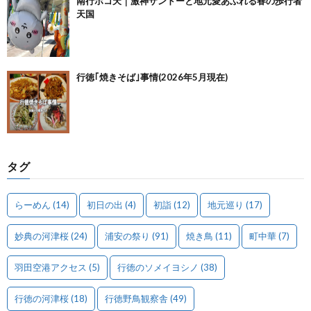
南行ホコ天｜激神ザンドーと地元愛あふれる春の歩行者
天国
行徳｢焼きそば｣事情(2026年5月現在)
タグ
らーめん
(14)
初日の出
(4)
初詣
(12)
地元巡り
(17)
妙典の河津桜
(24)
浦安の祭り
(91)
焼き鳥
(11)
町中華
(7)
羽田空港アクセス
(5)
行徳のソメイヨシノ
(38)
行徳の河津桜
(18)
行徳野鳥観察舎
(49)