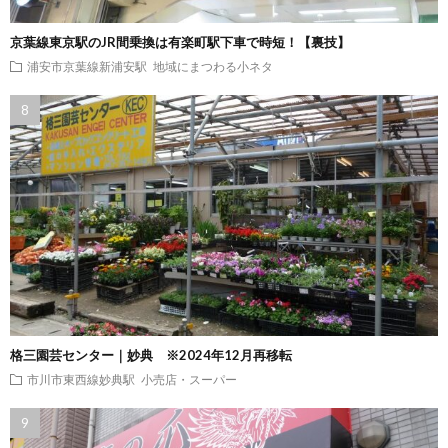
京葉線東京駅のJR間乗換は有楽町駅下車で時短！【裏技】
浦安市京葉線新浦安駅
地域にまつわる小ネタ
格三園芸センター｜妙典 ※2024年12月再移転
市川市東西線妙典駅
小売店・スーパー