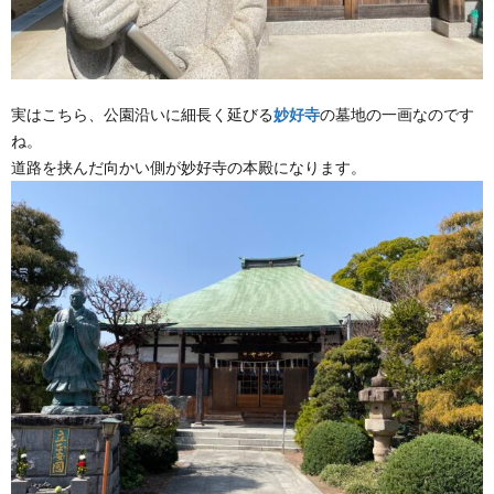
実はこちら、公園沿いに細長く延びる
妙好寺
の墓地の一画なのです
ね。
道路を挟んだ向かい側が妙好寺の本殿になります。