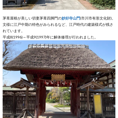
茅葺屋根が美しい切妻茅葺四脚門の
妙好寺山門
(市川市有形文化財)。
文様に江戸中期の特色がみられるなど、江戸時代の建築様式が残さ
れています。
平成8(1996)～平成9(1997)年に解体修理が行われました。