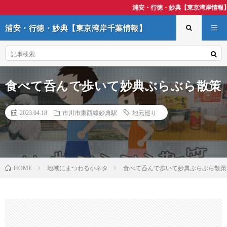
浦安・行徳・妙典【東京湾岸情報】最新記事
浦安・行徳・妙典【東京湾岸千葉情報】
食べて呑んで歩いて妙典ぶらぶら散策
2023.04.18
市川市東西線妙典駅
地元巡り
地域にまつわる小ネタ
食べて呑んで歩いて妙典ぶらぶら散策
HOME