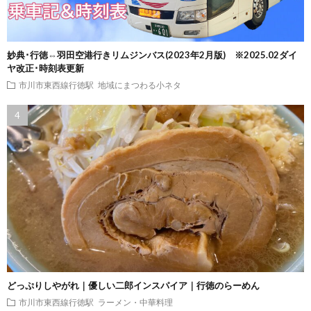
妙典･行徳⇔羽田空港行きリムジンバス(2023年2月版) ※2025.02ダイ
ヤ改正･時刻表更新
市川市東西線行徳駅
地域にまつわる小ネタ
どっぷりしやがれ｜優しい二郎インスパイア｜行徳のらーめん
市川市東西線行徳駅
ラーメン・中華料理