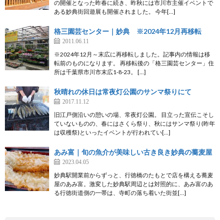
の開催となった昨春に続き、昨秋には市川市主催イベントで
ある妙典街回遊展も開催されました。 今年[…]
格三園芸センター｜妙典 ※2024年12月再移転
2011.06.11
※2024年12月～末広に再移転しました。記事内の情報は移
転前のものになります。 再移転後の「格三園芸センター」住
所は千葉県市川市末広1-8-23。 […]
秋晴れの休日は常夜灯公園のサンマ祭りにて
2017.11.12
旧江戸側沿いの憩いの場、常夜灯公園。 目立った宣伝こそし
ていないものの、春にはさくら祭り、秋にはサンマ祭り(昨年
は収穫祭)といったイベントが行われてい[…]
あみ富｜旬の魚介が美味しい古き良き妙典の蕎麦屋
2023.04.05
妙典駅開業前からずっと、行徳橋のたもとで店を構える蕎麦
屋のあみ富。激変した妙典駅周辺とは対照的に、あみ富のあ
る行徳街道側の一帯は、寺町の落ち着いた街並[…]