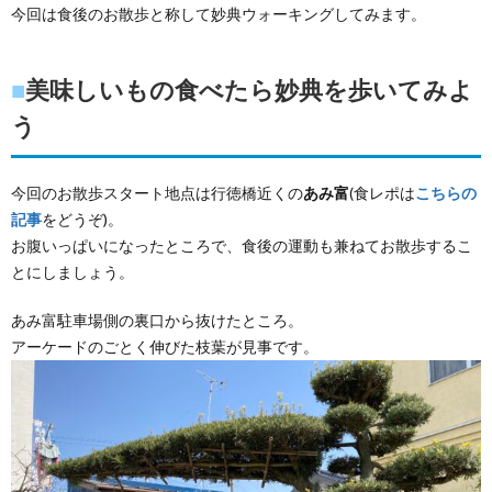
今回は食後のお散歩と称して妙典ウォーキングしてみます。
■
美味しいもの食べたら妙典を歩いてみよ
う
今回のお散歩スタート地点は行徳橋近くの
あみ富
(食レポは
こちらの
記事
をどうぞ)。
お腹いっぱいになったところで、食後の運動も兼ねてお散歩するこ
とにしましょう。
あみ富駐車場側の裏口から抜けたところ。
アーケードのごとく伸びた枝葉が見事です。