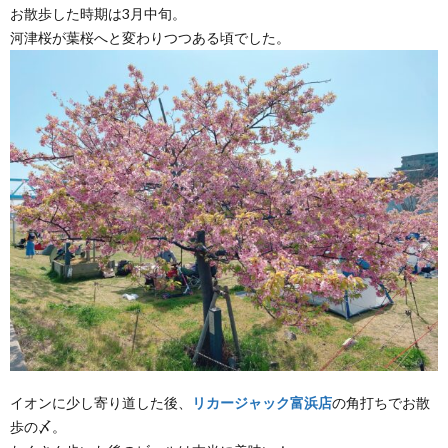
お散歩した時期は3月中旬。
河津桜が葉桜へと変わりつつある頃でした。
イオンに少し寄り道した後、
リカージャック富浜店
の角打ちでお散
歩の〆。