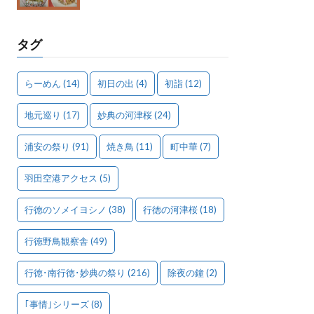
タグ
らーめん
(14)
初日の出
(4)
初詣
(12)
地元巡り
(17)
妙典の河津桜
(24)
浦安の祭り
(91)
焼き鳥
(11)
町中華
(7)
羽田空港アクセス
(5)
行徳のソメイヨシノ
(38)
行徳の河津桜
(18)
行徳野鳥観察舎
(49)
行徳･南行徳･妙典の祭り
(216)
除夜の鐘
(2)
｢事情｣シリーズ
(8)