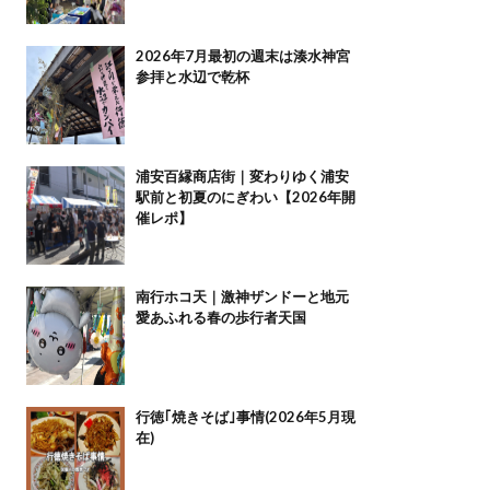
2026年7月最初の週末は湊水神宮
参拝と水辺で乾杯
浦安百縁商店街｜変わりゆく浦安
駅前と初夏のにぎわい【2026年開
催レポ】
南行ホコ天｜激神ザンドーと地元
愛あふれる春の歩行者天国
行徳｢焼きそば｣事情(2026年5月現
在)