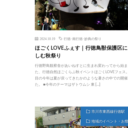
2024.10.19
行徳･南行徳･妙典の祭り
ほごくLOVEふぇす｜行徳鳥獣保護区に
しむ秋祭り
行徳野鳥観察舎があいねすとに生まれ変わってから始ま
た、行徳自然ほごくらぶ秋イベントほごくLOVEフェス
目の今年は夏が戻ってきたかのような暑さの中での開催
た。 ■今年のテーマはザトウムシ 東 […]
市川市東西線行徳駅
地域のイベント・お