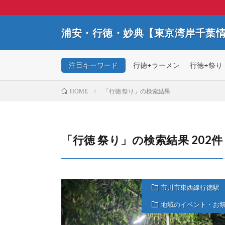
浦安・行徳・妙典【東京湾岸千葉
注目キーワード
行徳+ラーメン
行徳+祭り
「行徳 祭り」の検索結果
HOME
「行徳 祭り」の検索結果 202件
市川市東西線行徳駅
地域のイベント・お