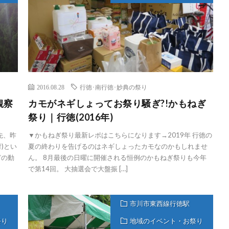
2016.08.28
行徳･南行徳･妙典の祭り
観察
カモがネギしょってお祭り騒ぎ?!かもねぎ
祭り｜行徳(2016年)
先、昨
▼かもねぎ祭り最新レポはこちらになります→2019年 行徳の
)とい
夏の終わりを告げるのはネギしょったカモなのかもしれませ
どの動
ん。 8月最後の日曜に開催される恒例のかもねぎ祭りも今年
で第14回。 大抽選会で大盤振 […]
市川市東西線行徳駅
祭り
地域のイベント・お祭り