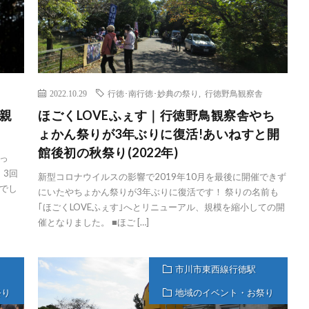
2022.10.29
行徳･南行徳･妙典の祭り
,
行徳野鳥観察舎
親
ほごくLOVEふぇす｜行徳野鳥観察舎やち
ょかん祭りが3年ぶりに復活!あいねすと開
館後初の秋祭り(2022年)
っ
。3回
新型コロナウイルスの影響で2019年10月を最後に開催できず
でし
にいたやちょかん祭りが3年ぶりに復活です！ 祭りの名前も
｢ほごくLOVEふぇす｣へとリニューアル、規模を縮小しての開
催となりました。 ■ほご […]
市川市東西線行徳駅
祭り
地域のイベント・お祭り