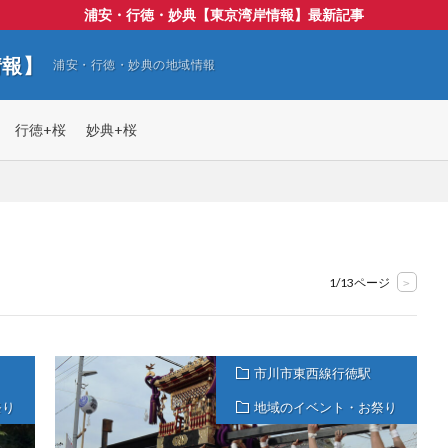
浦安・行徳・妙典【東京湾岸情報】最新記事
情報】
浦安・行徳・妙典の地域情報
行徳+桜
妙典+桜
1/13ページ
>
市川市東西線行徳駅
祭り
地域のイベント・お祭り