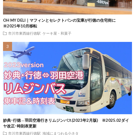
OH MY DELI｜マフィンとセレクトパンの宝庫が行徳の住宅街に
※2025年10月移転
市川市東西線行徳駅
ケーキ屋・和菓子
妙典･行徳⇔羽田空港行きリムジンバス(2023年2月版) ※2025.02ダイ
ヤ改正･時刻表更新
市川市東西線行徳駅
地域にまつわる小ネタ