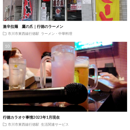
激辛拉麺 鷹の爪｜行徳のラーメン
市川市東西線行徳駅
ラーメン・中華料理
行徳カラオケ事情2023年1月現在
市川市東西線行徳駅
生活関連サービス