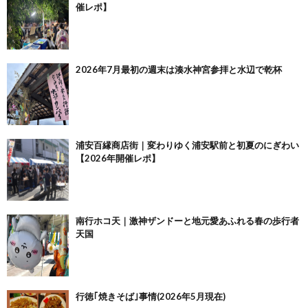
催レポ】
2026年7月最初の週末は湊水神宮参拝と水辺で乾杯
浦安百縁商店街｜変わりゆく浦安駅前と初夏のにぎわい
【2026年開催レポ】
南行ホコ天｜激神ザンドーと地元愛あふれる春の歩行者
天国
行徳｢焼きそば｣事情(2026年5月現在)