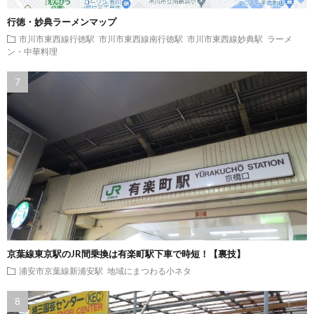
行徳・妙典ラーメンマップ
市川市東西線行徳駅
市川市東西線南行徳駅
市川市東西線妙典駅
ラーメ
ン・中華料理
京葉線東京駅のJR間乗換は有楽町駅下車で時短！【裏技】
浦安市京葉線新浦安駅
地域にまつわる小ネタ