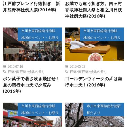
江戸前ブレンド行徳担ぎ 新
お隣でも違う担ぎ方。四ヶ村
井熊野神社例大祭(2016年)
香取神社例大祭と相之川日枝
神社例大祭(2016年)
市川市東西線南行徳駅
市川市東西線南行徳駅
地域のイベント・お祭り
地域のイベント・お祭り
2016.07.16
2016.05.05
行徳･南行徳･妙典の祭り
行徳･南行徳･妙典の祭り
ポン菓子で暑さ吹き飛ばせ！
ゴールデンウィークの〆は南
夏の南行ホコ天で夕涼み
行ホコ天！(2016年)
(2016年)
市川市東西線南行徳駅
市川市東西線南行徳駅
地域のイベント・お祭り
桜だより