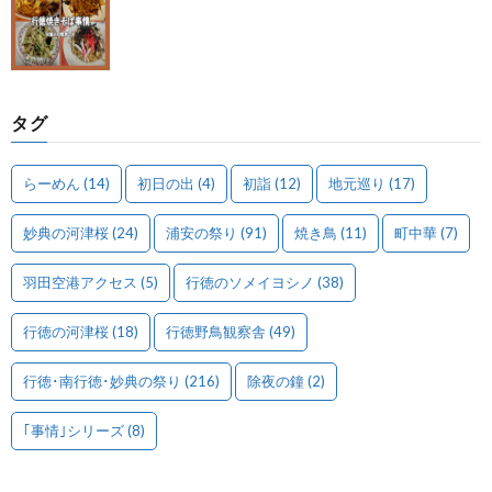
タグ
らーめん
(14)
初日の出
(4)
初詣
(12)
地元巡り
(17)
妙典の河津桜
(24)
浦安の祭り
(91)
焼き鳥
(11)
町中華
(7)
羽田空港アクセス
(5)
行徳のソメイヨシノ
(38)
行徳の河津桜
(18)
行徳野鳥観察舎
(49)
行徳･南行徳･妙典の祭り
(216)
除夜の鐘
(2)
｢事情｣シリーズ
(8)