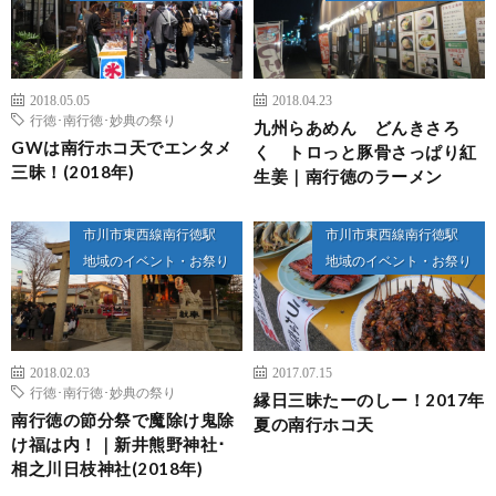
2018.05.05
2018.04.23
行徳･南行徳･妙典の祭り
九州らあめん どんきさろ
GWは南行ホコ天でエンタメ
く トロっと豚骨さっぱり紅
三昧！(2018年)
生姜｜南行徳のラーメン
市川市東西線南行徳駅
市川市東西線南行徳駅
地域のイベント・お祭り
地域のイベント・お祭り
2018.02.03
2017.07.15
行徳･南行徳･妙典の祭り
縁日三昧たーのしー！2017年
南行徳の節分祭で魔除け鬼除
夏の南行ホコ天
け福は内！｜新井熊野神社･
相之川日枝神社(2018年)