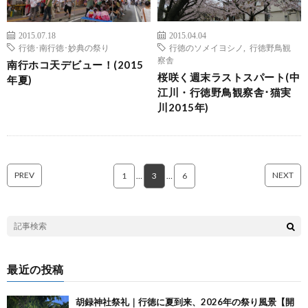
2015.07.18
2015.04.04
行徳･南行徳･妙典の祭り
行徳のソメイヨシノ
,
行徳野鳥観
察舎
南行ホコ天デビュー！(2015
桜咲く週末ラストスパート(中
年夏)
江川・行徳野鳥観察舎･猫実
川2015年)
PREV
NEXT
1
…
3
…
6
最近の投稿
胡録神社祭礼｜行徳に夏到来、2026年の祭り風景【開