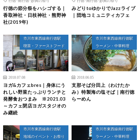
行徳･南行徳･妙典の祭り
行徳･南行徳･妙典の祭り
行徳の節分祭をハシゴする｜
みどりtoゆかりでJazzライブ
香取神社・日枝神社・熊野神
｜団地コミュニティカフェ
社(2019年)
市川市東西線南行徳駅
市川市東西線南行徳駅
喫茶・ファーストフード
ラーメン・中華料理
2018.07.08
2018.06.05
ヨガ&カフェbres｜身体にう
支那そば分田上（わけたか
れしい野菜たっぷりランチと
み）特製海の塩そば｜南行徳
発酵食おつまみ ※2021.03
らーめん
～カフェ閉店ヨガスタジオの
み継続
市川市東西線南行徳駅
市川市東西線南行徳駅
地域のイベント・お祭り
ラーメン・中華料理