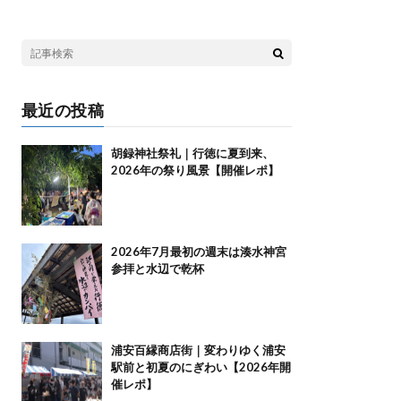
最近の投稿
胡録神社祭礼｜行徳に夏到来、
2026年の祭り風景【開催レポ】
2026年7月最初の週末は湊水神宮
参拝と水辺で乾杯
浦安百縁商店街｜変わりゆく浦安
駅前と初夏のにぎわい【2026年開
催レポ】