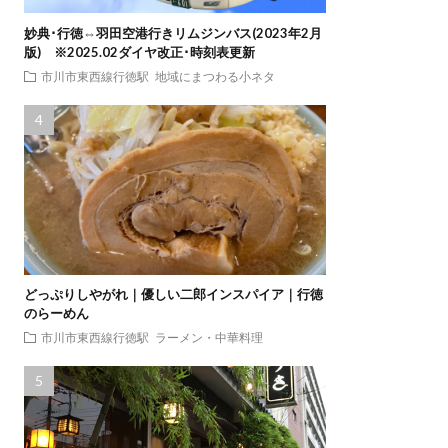
妙典･行徳⇔羽田空港行きリムジンバス(2023年2月
版) ※2025.02ダイヤ改正･時刻表更新
市川市東西線行徳駅
地域にまつわる小ネタ
どっぷりしやがれ｜優しい二郎インスパイア｜行徳
のらーめん
市川市東西線行徳駅
ラーメン・中華料理