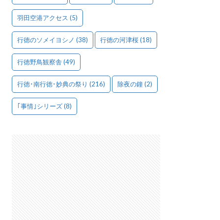
羽田空港アクセス
(5)
行徳のソメイヨシノ
(38)
行徳の河津桜
(18)
行徳野鳥観察舎
(49)
行徳･南行徳･妙典の祭り
(216)
除夜の鐘
(2)
｢事情｣シリーズ
(8)