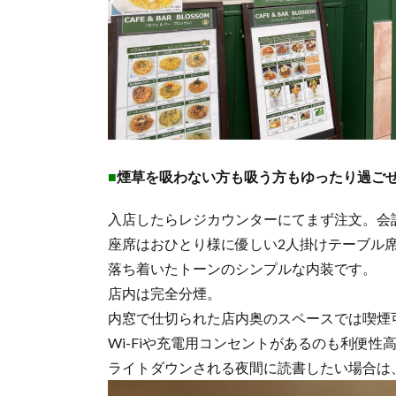
■
煙草を吸わない方も吸う方もゆったり過ご
入店したらレジカウンターにてまず注文。会
座席はおひとり様に優しい2人掛けテーブル
落ち着いたトーンのシンプルな内装です。
店内は完全分煙。
内窓で仕切られた店内奥のスペースでは喫煙
Wi-Fiや充電用コンセントがあるのも利便性
ライトダウンされる夜間に読書したい場合は