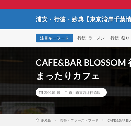
浦安・行徳・妙典【東京湾岸千葉
注目キーワード
行徳+ラーメン
行徳+祭り
CAFE&BAR BLOS
まったりカフェ
2020.01.19
市川市東西線行徳駅
喫茶・ファーストフード
CAFE&BAR
HOME