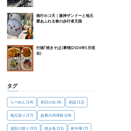
南行ホコ天｜激神ザンドーと地元
愛あふれる春の歩行者天国
行徳｢焼きそば｣事情(2026年5月現
在)
タグ
らーめん
(14)
初日の出
(4)
初詣
(12)
地元巡り
(17)
妙典の河津桜
(24)
浦安の祭り
(91)
焼き鳥
(11)
町中華
(7)