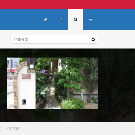
理店 ※閉店済