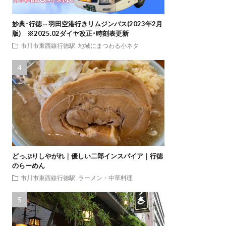
妙典･行徳⇔羽田空港行きリムジンバス(2023年2月
版) ※2025.02ダイヤ改正･時刻表更新
市川市東西線行徳駅
地域にまつわる小ネタ
どっぷりしやがれ｜優しい二郎インスパイア｜行徳
のらーめん
市川市東西線行徳駅
ラーメン・中華料理