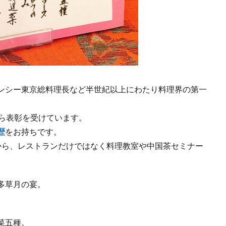
ンシー東京総料理長など半世紀以上にわたり料理界の第一
から表彰を受けています。
歴
をお持ちです。
とあることから、レストランだけではなく料理教室や中国茶セミナー
多草月の宴。
菜五種。