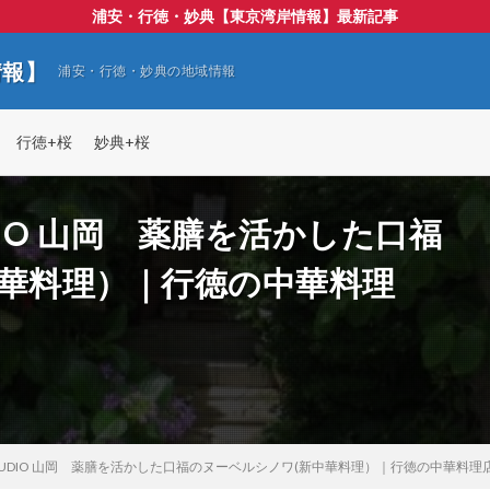
浦安・行徳・妙典【東京湾岸情報】最新記事
情報】
浦安・行徳・妙典の地域情報
行徳+桜
妙典+桜
STUDIO 山岡 薬膳を活かした口福
中華料理）｜行徳の中華料理
EF'S STUDIO 山岡 薬膳を活かした口福のヌーベルシノワ(新中華料理）｜行徳の中華料