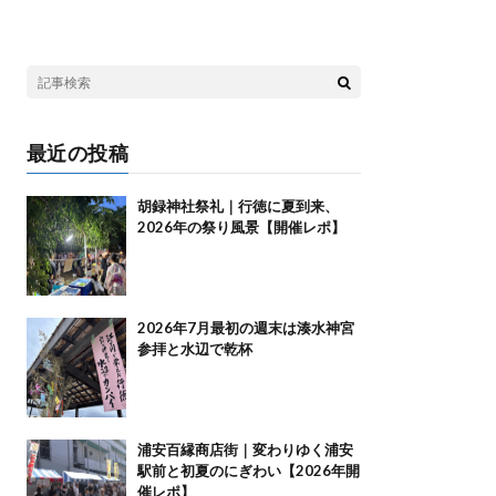
最近の投稿
胡録神社祭礼｜行徳に夏到来、
2026年の祭り風景【開催レポ】
2026年7月最初の週末は湊水神宮
参拝と水辺で乾杯
浦安百縁商店街｜変わりゆく浦安
駅前と初夏のにぎわい【2026年開
催レポ】