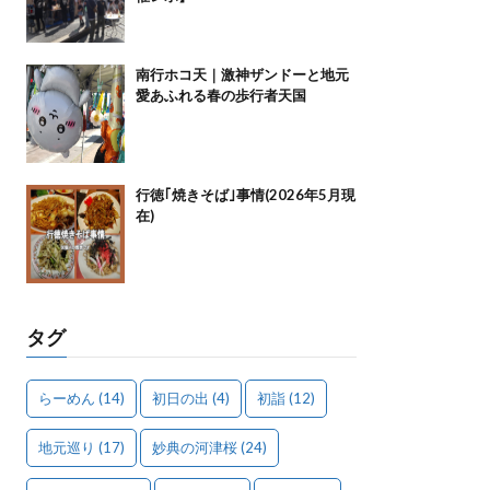
南行ホコ天｜激神ザンドーと地元
愛あふれる春の歩行者天国
行徳｢焼きそば｣事情(2026年5月現
在)
タグ
らーめん
(14)
初日の出
(4)
初詣
(12)
地元巡り
(17)
妙典の河津桜
(24)