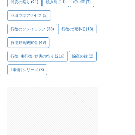
浦安の祭り
(91)
焼き鳥
(11)
町中華
(7)
羽田空港アクセス
(5)
行徳のソメイヨシノ
(38)
行徳の河津桜
(18)
行徳野鳥観察舎
(49)
行徳･南行徳･妙典の祭り
(216)
除夜の鐘
(2)
｢事情｣シリーズ
(8)