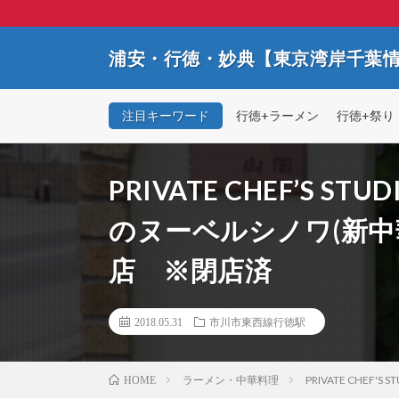
浦安・行徳・妙典【東京湾岸千葉
注目キーワード
行徳+ラーメン
行徳+祭り
PRIVATE CHEF’S 
のヌーベルシノワ(新
店 ※閉店済
2018.05.31
市川市東西線行徳駅
ラーメン・中華料理
PRIVATE CH
HOME