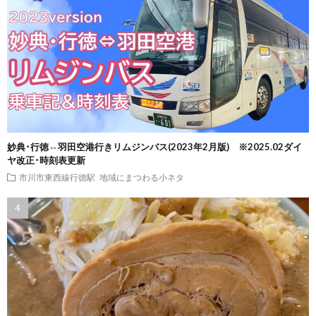
妙典･行徳⇔羽田空港行きリムジンバス(2023年2月版) ※2025.02ダイ
ヤ改正･時刻表更新
市川市東西線行徳駅
地域にまつわる小ネタ