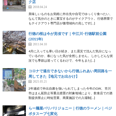
ク店
2018.04.24
美味しいものをお気軽に外出先や自宅でゆっくり食べたい、
なんて気分のときに重宝するのがテイクアウト。 行徳界隈で
もテイクアウト専門店が微増傾向の兆しです[…]
行徳の桜は今が見頃です｜中江川･行徳駅前公園
(2011年)
2011.04.10
4月に入っても寒い日が続き、また震災で沈んだ気分になっ
ているのか、春になった気が全然しません。 しかしどんな状
況でも季節は巡ってくるわけで、今年もまた[…]
コロナで遠出できないから行徳ふれあい周回路を一
周してきた【地元でお出かけ】
2021.05.21
2年連続で外出自粛を強いられてしまった今年のGW。 市川
市はまん延防止等重点措置の対象地域により、飲食店での酒
類提供禁止に時短営業、商業施設での入場制[…]
らー麺屋バリバリジョニー｜行徳のラーメン｜ベジ
ポタスープ七変化