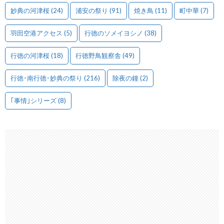
妙典の河津桜
(24)
浦安の祭り
(91)
焼き鳥
(11)
町中華
(7)
羽田空港アクセス
(5)
行徳のソメイヨシノ
(38)
行徳の河津桜
(18)
行徳野鳥観察舎
(49)
行徳･南行徳･妙典の祭り
(216)
除夜の鐘
(2)
｢事情｣シリーズ
(8)