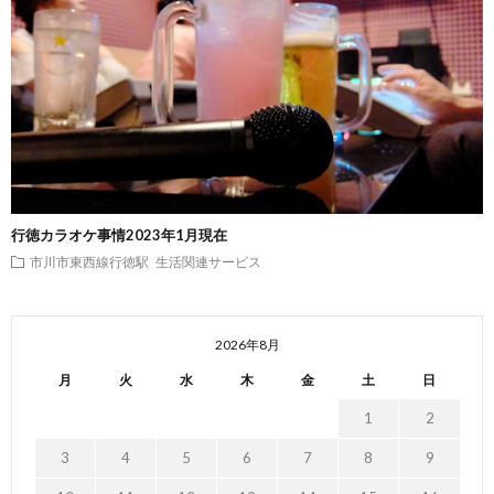
行徳カラオケ事情2023年1月現在
市川市東西線行徳駅
生活関連サービス
2026年8月
月
火
水
木
金
土
日
1
2
3
4
5
6
7
8
9