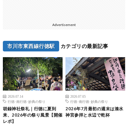
Advertisement
市川市東西線行徳駅
カテゴリの最新記事
2026.07.14
2026.07.05
行徳･南行徳･妙典の祭り
行徳･南行徳･妙典の祭り
胡録神社祭礼｜行徳に夏到
2026年7月最初の週末は湊水
来、2026年の祭り風景【開催
神宮参拝と水辺で乾杯
レポ】