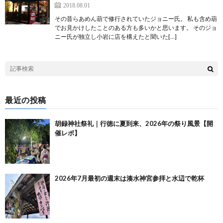
2018.08.01
その昔らあめん葫で修行されていたジョニー氏。 私も含め葫
でお見かけしたことのある方も多いかと思います。 そのジョ
ニー氏が独立し小岩に店を構えたと聞いた[…]
最近の投稿
胡録神社祭礼｜行徳に夏到来、2026年の祭り風景【開
催レポ】
2026年7月最初の週末は湊水神宮参拝と水辺で乾杯