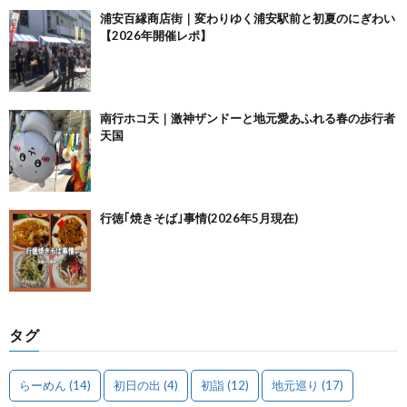
浦安百縁商店街｜変わりゆく浦安駅前と初夏のにぎわい
【2026年開催レポ】
南行ホコ天｜激神ザンドーと地元愛あふれる春の歩行者
天国
行徳｢焼きそば｣事情(2026年5月現在)
タグ
らーめん
(14)
初日の出
(4)
初詣
(12)
地元巡り
(17)