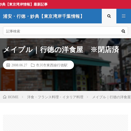
最新記事
浦安・行徳・妙典【東京湾岸千葉情報】
メイプル｜行徳の洋食屋 ※閉店済
2008.06.27
市川市東西線行徳駅
洋食・フランス料理・イタリア料理
メイプル｜行徳の洋食屋
HOME