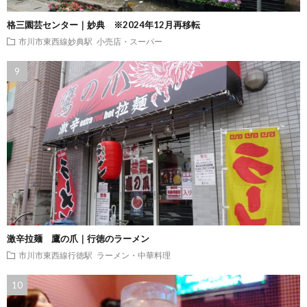
格三園芸センター｜妙典 ※2024年12月再移転
市川市東西線妙典駅
小売店・スーパー
激辛拉麺 鷹の爪｜行徳のラーメン
市川市東西線行徳駅
ラーメン・中華料理