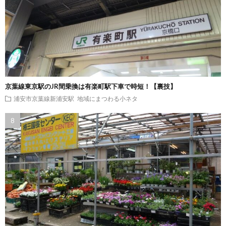
京葉線東京駅のJR間乗換は有楽町駅下車で時短！【裏技】
浦安市京葉線新浦安駅
地域にまつわる小ネタ