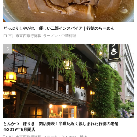
どっぷりしやがれ｜優しい二郎インスパイア｜行徳のらーめん
市川市東西線行徳駅
ラーメン・中華料理
とんかつ ほりき｜閉店発表！半世紀近く親しまれた行徳の老舗
※2019年8月閉店
市川市東西線行徳駅
ステーキ・とんかつ・焼肉