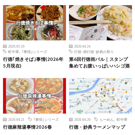
2026.05.10
2026.04.24
町中華
,
｢事情｣シリーズ
行徳･南行徳･妙典の祭り
行徳｢焼きそば｣事情(2026年
第6回行徳街バル｜スタンプ
5月現在)
集めてお腹いっぱいハシゴ酒
2026.04.21
｢事情｣シリーズ
2026.04.20
らーめん
,
町中華
行徳麻辣湯事情2026春
行徳・妙典ラーメンマップ