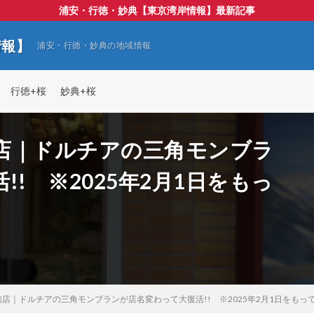
浦安・行徳・妙典【東京湾岸情報】最新記事
情報】
浦安・行徳・妙典の地域情報
行徳+桜
妙典+桜
店｜ドルチアの三角モンブラ
! ※2025年2月1日をもっ
店｜ドルチアの三角モンブランが店名変わって大復活!! ※2025年2月1日をもっ