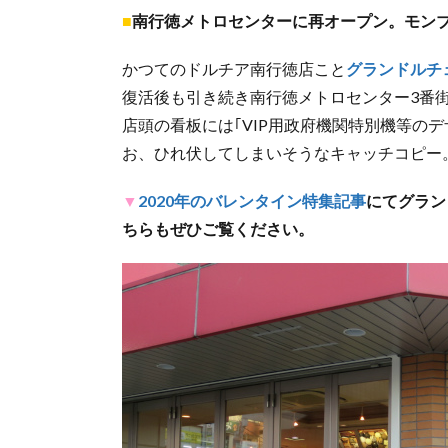
■
南行徳メトロセンターに再オープン。モン
かつてのドルチア南行徳店こと
グランドルチ
復活後も引き続き南行徳メトロセンター3番
店頭の看板には｢VIP用政府機関特別機等の
お、ひれ伏してしまいそうなキャッチコピー
▼
2020年のバレンタイン特集記事
にてグラン
ちらもぜひご覧ください。