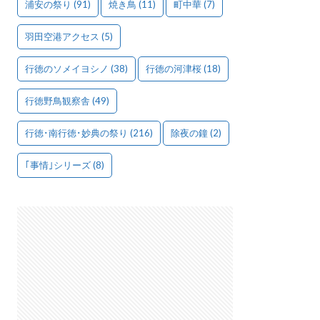
浦安の祭り
(91)
焼き鳥
(11)
町中華
(7)
羽田空港アクセス
(5)
行徳のソメイヨシノ
(38)
行徳の河津桜
(18)
行徳野鳥観察舎
(49)
行徳･南行徳･妙典の祭り
(216)
除夜の鐘
(2)
｢事情｣シリーズ
(8)