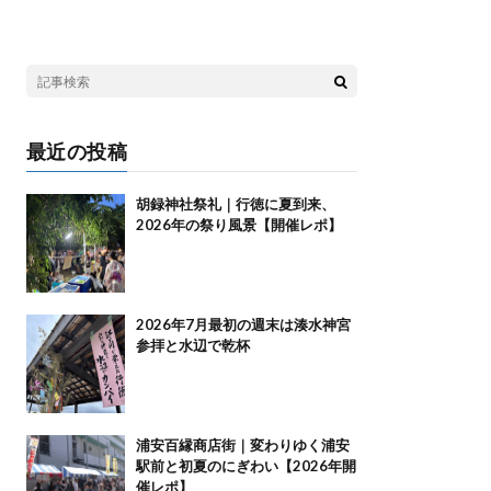
最近の投稿
胡録神社祭礼｜行徳に夏到来、
2026年の祭り風景【開催レポ】
2026年7月最初の週末は湊水神宮
参拝と水辺で乾杯
浦安百縁商店街｜変わりゆく浦安
駅前と初夏のにぎわい【2026年開
催レポ】