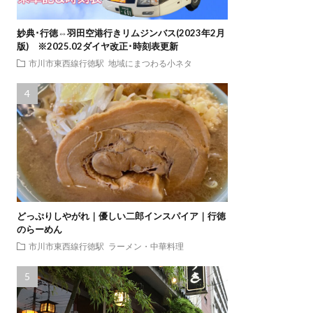
妙典･行徳⇔羽田空港行きリムジンバス(2023年2月
版) ※2025.02ダイヤ改正･時刻表更新
市川市東西線行徳駅
地域にまつわる小ネタ
どっぷりしやがれ｜優しい二郎インスパイア｜行徳
のらーめん
市川市東西線行徳駅
ラーメン・中華料理