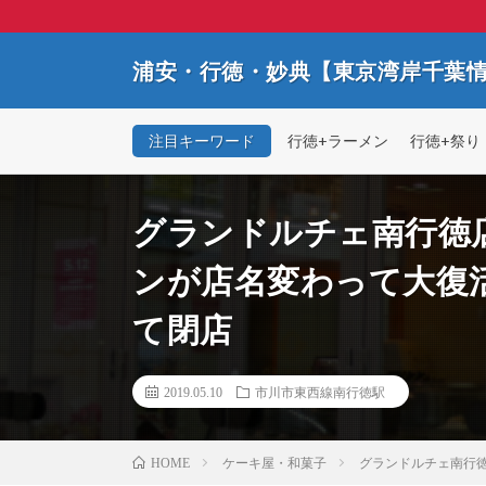
浦安・行徳・妙典【東京湾岸千葉
注目キーワード
行徳+ラーメン
行徳+祭り
グランドルチェ南行徳
ンが店名変わって大復活!
て閉店
2019.05.10
市川市東西線南行徳駅
ケーキ屋・和菓子
グランドルチェ南行徳
HOME