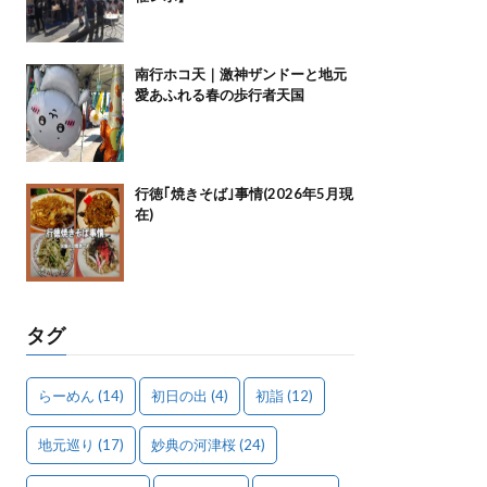
南行ホコ天｜激神ザンドーと地元
愛あふれる春の歩行者天国
行徳｢焼きそば｣事情(2026年5月現
在)
タグ
らーめん
(14)
初日の出
(4)
初詣
(12)
地元巡り
(17)
妙典の河津桜
(24)