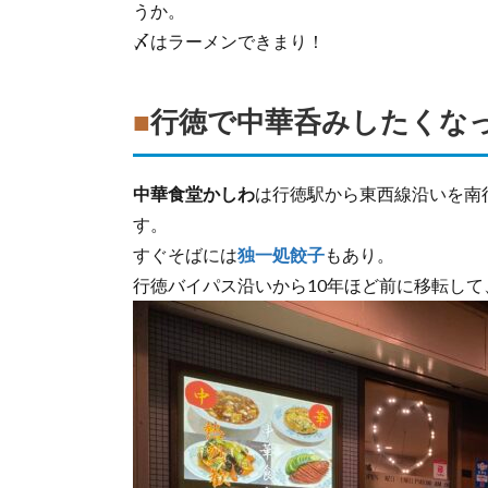
うか。
〆はラーメンできまり！
■
行徳で中華呑みしたくな
中華食堂かしわ
は行徳駅から東西線沿いを南
す。
すぐそばには
独一処餃子
もあり。
行徳バイパス沿いから10年ほど前に移転し