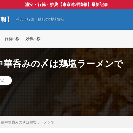
浦安・行徳・妙典【東京湾岸情報】最新記事
情報】
浦安・行徳・妙典の地域情報
行徳+桜
妙典+桜
中華呑みの〆は鶏塩ラーメンで
めん
行徳中華呑みの〆は鶏塩ラーメンで