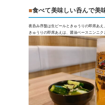
■
食べて美味しい呑んで美
夜呑み序盤は生ビールときゅうりの即席あえ
きゅうりの即席あえは、醤油ベースニンニク