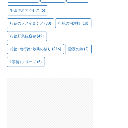
羽田空港アクセス
(5)
行徳のソメイヨシノ
(38)
行徳の河津桜
(18)
行徳野鳥観察舎
(49)
行徳･南行徳･妙典の祭り
(216)
除夜の鐘
(2)
｢事情｣シリーズ
(8)