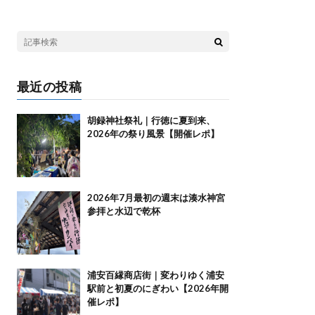
最近の投稿
胡録神社祭礼｜行徳に夏到来、
2026年の祭り風景【開催レポ】
2026年7月最初の週末は湊水神宮
参拝と水辺で乾杯
浦安百縁商店街｜変わりゆく浦安
駅前と初夏のにぎわい【2026年開
催レポ】