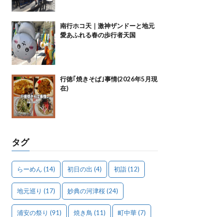
南行ホコ天｜激神ザンドーと地元
愛あふれる春の歩行者天国
行徳｢焼きそば｣事情(2026年5月現
在)
タグ
らーめん
(14)
初日の出
(4)
初詣
(12)
地元巡り
(17)
妙典の河津桜
(24)
浦安の祭り
(91)
焼き鳥
(11)
町中華
(7)