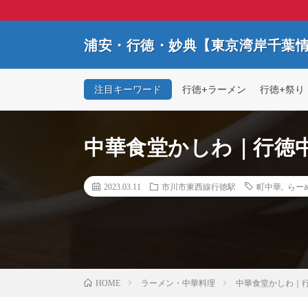
浦安・行徳・妙典【東京湾岸千葉
注目キーワード
行徳+ラーメン
行徳+祭り
中華食堂かしわ｜行徳
2023.03.11
市川市東西線行徳駅
町中華
,
らー
ラーメン・中華料理
中華食堂かしわ｜
HOME