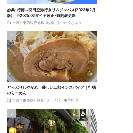
妙典･行徳⇔羽田空港行きリムジンバス(2023年2月
版) ※2025.02ダイヤ改正･時刻表更新
市川市東西線行徳駅
地域にまつわる小ネタ
どっぷりしやがれ｜優しい二郎インスパイア｜行徳
のらーめん
市川市東西線行徳駅
ラーメン・中華料理