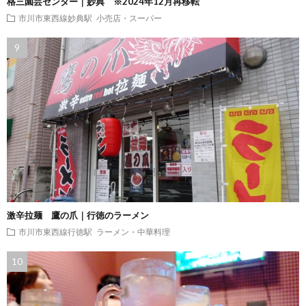
格三園芸センター｜妙典 ※2024年12月再移転
市川市東西線妙典駅
小売店・スーパー
激辛拉麺 鷹の爪｜行徳のラーメン
市川市東西線行徳駅
ラーメン・中華料理