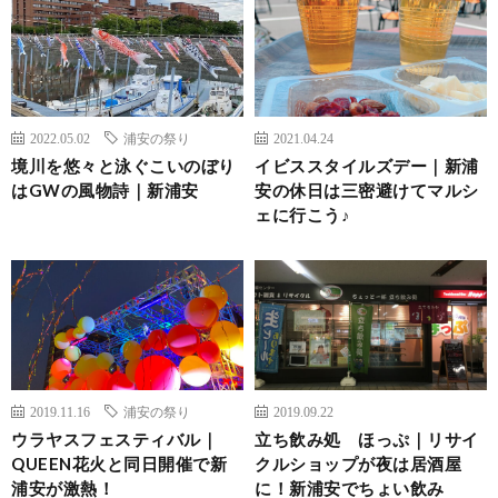
2022.05.02
浦安の祭り
2021.04.24
境川を悠々と泳ぐこいのぼり
イビススタイルズデー｜新浦
はGWの風物詩｜新浦安
安の休日は三密避けてマルシ
ェに行こう♪
2019.11.16
浦安の祭り
2019.09.22
ウラヤスフェスティバル｜
立ち飲み処 ほっぷ｜リサイ
QUEEN花火と同日開催で新
クルショップが夜は居酒屋
浦安が激熱！
に！新浦安でちょい飲み