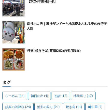
【2026年開催レポ】
南行ホコ天｜激神ザンドーと地元愛あふれる春の歩行者
天国
行徳｢焼きそば｣事情(2026年5月現在)
タグ
らーめん
(14)
初日の出
(4)
初詣
(12)
地元巡り
(17)
妙典の河津桜
(24)
浦安の祭り
(91)
焼き鳥
(11)
町中華
(7)