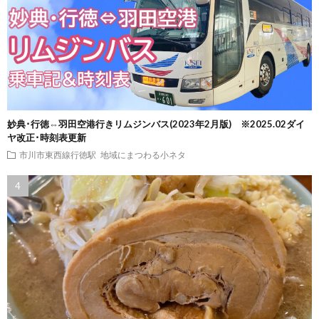
妙典･行徳⇔羽田空港行きリムジンバス(2023年2月版) ※2025.02ダイ
ヤ改正･時刻表更新
市川市東西線行徳駅
地域にまつわる小ネタ