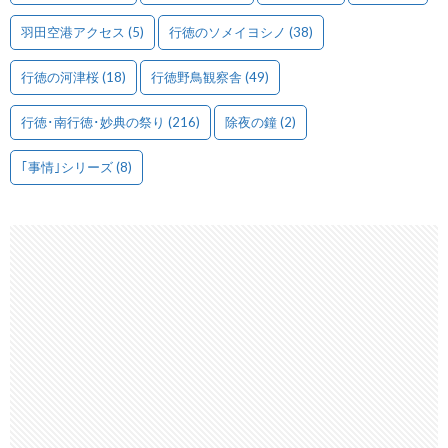
羽田空港アクセス
(5)
行徳のソメイヨシノ
(38)
行徳の河津桜
(18)
行徳野鳥観察舎
(49)
行徳･南行徳･妙典の祭り
(216)
除夜の鐘
(2)
｢事情｣シリーズ
(8)