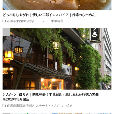
どっぷりしやがれ｜優しい二郎インスパイア｜行徳のらーめん
市川市東西線行徳駅
ラーメン・中華料理
とんかつ ほりき｜閉店発表！半世紀近く親しまれた行徳の老舗
※2019年8月閉店
市川市東西線行徳駅
ステーキ・とんかつ・焼肉