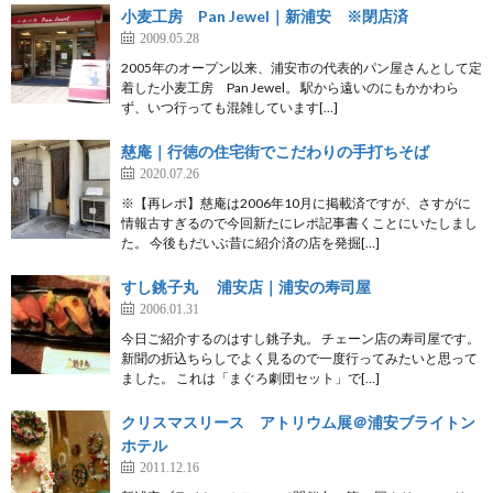
小麦工房 Pan Jewel｜新浦安 ※閉店済
2009.05.28
2005年のオープン以来、浦安市の代表的パン屋さんとして定
着した小麦工房 Pan Jewel。 駅から遠いのにもかかわら
ず、いつ行っても混雑しています[…]
慈庵｜行徳の住宅街でこだわりの手打ちそば
2020.07.26
※【再レポ】慈庵は2006年10月に掲載済ですが、さすがに
情報古すぎるので今回新たにレポ記事書くことにいたしまし
た。 今後もだいぶ昔に紹介済の店を発掘[…]
すし銚子丸 浦安店｜浦安の寿司屋
2006.01.31
今日ご紹介するのはすし銚子丸。 チェーン店の寿司屋です。
新聞の折込ちらしでよく見るので一度行ってみたいと思って
ました。 これは「まぐろ劇団セット」で[…]
クリスマスリース アトリウム展＠浦安ブライトン
ホテル
2011.12.16