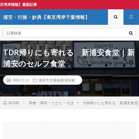
浦安・行徳・妙典【東京湾岸千葉情報】
TDR帰りにも寄れる 新浦安食堂｜新
浦安のセルフ食堂
2008.12.12
浦安市京葉線新浦安駅
和食・寿司・うどん・そば
TDR帰りにも寄れる 新浦安食
HOME