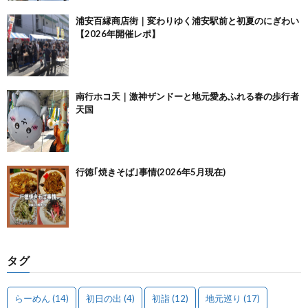
浦安百縁商店街｜変わりゆく浦安駅前と初夏のにぎわい
【2026年開催レポ】
南行ホコ天｜激神ザンドーと地元愛あふれる春の歩行者
天国
行徳｢焼きそば｣事情(2026年5月現在)
タグ
らーめん
(14)
初日の出
(4)
初詣
(12)
地元巡り
(17)