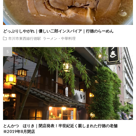
どっぷりしやがれ｜優しい二郎インスパイア｜行徳のらーめん
市川市東西線行徳駅
ラーメン・中華料理
とんかつ ほりき｜閉店発表！半世紀近く親しまれた行徳の老舗
※2019年8月閉店