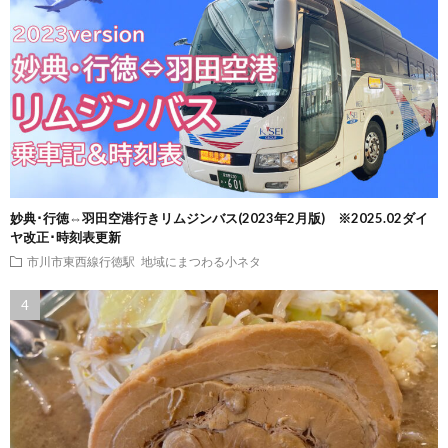
妙典･行徳⇔羽田空港行きリムジンバス(2023年2月版) ※2025.02ダイ
ヤ改正･時刻表更新
市川市東西線行徳駅
地域にまつわる小ネタ