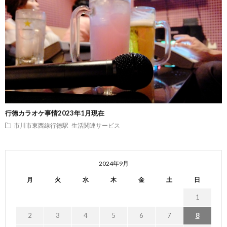
行徳カラオケ事情2023年1月現在
市川市東西線行徳駅
生活関連サービス
2024年9月
月
火
水
木
金
土
日
1
2
3
4
5
6
7
8