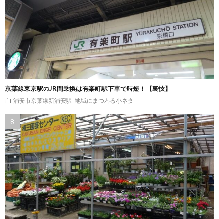
京葉線東京駅のJR間乗換は有楽町駅下車で時短！【裏技】
浦安市京葉線新浦安駅
地域にまつわる小ネタ