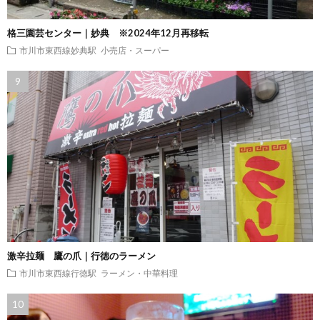
格三園芸センター｜妙典 ※2024年12月再移転
市川市東西線妙典駅
小売店・スーパー
激辛拉麺 鷹の爪｜行徳のラーメン
市川市東西線行徳駅
ラーメン・中華料理