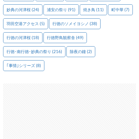
妙典の河津桜
(24)
浦安の祭り
(91)
焼き鳥
(11)
町中華
(7)
羽田空港アクセス
(5)
行徳のソメイヨシノ
(38)
行徳の河津桜
(18)
行徳野鳥観察舎
(49)
行徳･南行徳･妙典の祭り
(216)
除夜の鐘
(2)
｢事情｣シリーズ
(8)