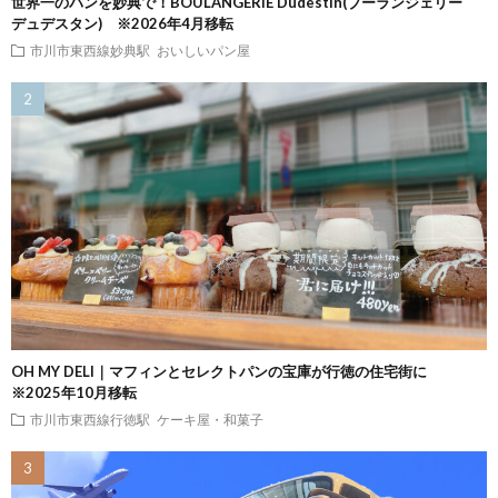
世界一のパンを妙典で！BOULANGERIE Dudestin(ブーランジェリー
デュデスタン) ※2026年4月移転
市川市東西線妙典駅
おいしいパン屋
OH MY DELI｜マフィンとセレクトパンの宝庫が行徳の住宅街に
※2025年10月移転
市川市東西線行徳駅
ケーキ屋・和菓子