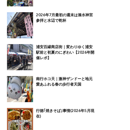
2026年7月最初の週末は湊水神宮
参拝と水辺で乾杯
浦安百縁商店街｜変わりゆく浦安
駅前と初夏のにぎわい【2026年開
催レポ】
南行ホコ天｜激神ザンドーと地元
愛あふれる春の歩行者天国
行徳｢焼きそば｣事情(2026年5月現
在)