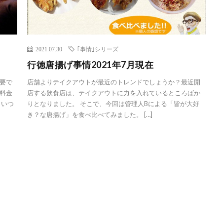
2021.07.30
｢事情｣シリーズ
行徳唐揚げ事情2021年7月現在
要で
店舗よりテイクアウトが最近のトレンドでしょうか？最近開
料金
店する飲食店は、テイクアウトに力を入れているところばか
 いつ
りとなりました。 そこで、今回は管理人Bによる「皆が大好
き？な唐揚げ」を食べ比べてみました。 […]