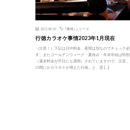
2022.08.20
｢事情｣シリーズ
行徳カラオケ事情2023年1月現在
（注意！）下記は日中料金、夜間は別なのでチェック必
す。またゴールデンウィーク・夏休み・年末年始は特別
（週末料金が平日にも適用）されていますので、注意。
の間にかカラオケが増えた行徳。と、思 […]