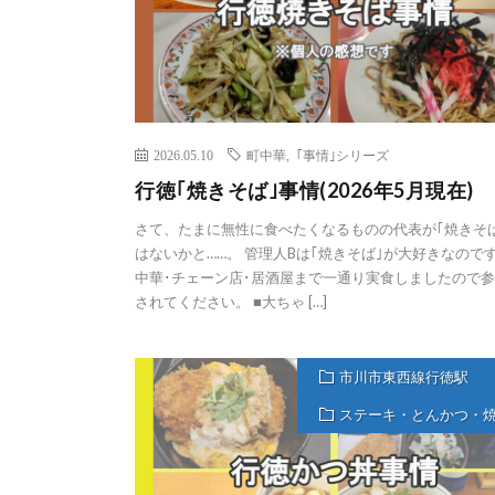
2026.05.10
町中華
,
｢事情｣シリーズ
行徳｢焼きそば｣事情(2026年5月現在)
さて、たまに無性に食べたくなるものの代表が｢焼きそ
はないかと……。 管理人Bは｢焼きそば｣が大好きなのです
中華･チェーン店･居酒屋まで一通り実食しましたので
されてください。 ■大ちゃ […]
市川市東西線行徳駅
ステーキ・とんかつ・