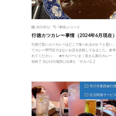
2023.09.12
｢事情｣シリーズ
行徳カツカレー事情（2024年6月現在
行徳で旨いカツカレーはどこで食べれるのか？と思い、
てカレー専門店ではないお店を比較してみました。参考
れてください。 ■サカバーいま｜若さん家のカレー 
供終了 元ひげの場所に出来た「サカバ […]
市川市東西線行
生活関連サービ