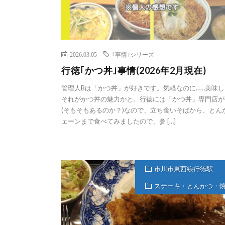
2026.03.05
｢事情｣シリーズ
行徳｢かつ丼｣事情(2026年2月現在)
管理人Bは「かつ丼」が好きです。気軽なのに……美味し
それがかつ丼の魅力かと。行徳には「かつ丼」専門店が
(そもそもあるのか？)なので、立ち食いそばから、とん
ェーンまで食べてみましたので、参 […]
市川市東西線行徳駅
ステーキ・とんかつ・