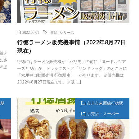
2022.09.01
｢事情｣シリーズ
）
行徳ラーメン販売機事情（2022年8月27日
現在）
敢え
にさ
行徳にはラーメン販売機が「バリ男」の前に「ヌードルツア
※提
ーズ 行徳」が、ドラッグストア「サンドラッグ」のところに
「六厘舎自動販売機 行徳駅南」 があります。 ※販売機は
2022年8月27日現在です。※販 […]
徳駅
市川市東西線行徳駅
ス
小売店・スーパー