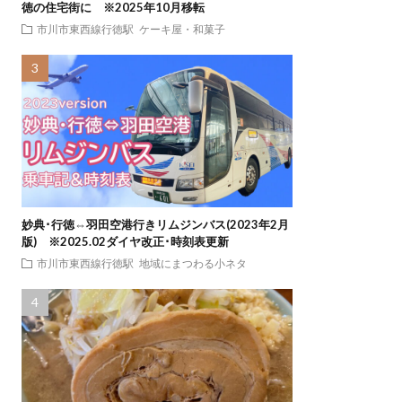
徳の住宅街に ※2025年10月移転
市川市東西線行徳駅
ケーキ屋・和菓子
妙典･行徳⇔羽田空港行きリムジンバス(2023年2月
版) ※2025.02ダイヤ改正･時刻表更新
市川市東西線行徳駅
地域にまつわる小ネタ