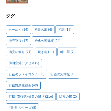
タグ
らーめん
(14)
初日の出
(4)
初詣
(12)
地元巡り
(17)
妙典の河津桜
(24)
浦安の祭り
(91)
焼き鳥
(11)
町中華
(7)
羽田空港アクセス
(5)
行徳のソメイヨシノ
(38)
行徳の河津桜
(18)
行徳野鳥観察舎
(49)
行徳･南行徳･妙典の祭り
(216)
除夜の鐘
(2)
｢事情｣シリーズ
(8)