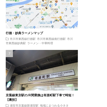
行徳・妙典ラーメンマップ
市川市東西線行徳駅
市川市東西線南行徳駅
市川
市東西線妙典駅
ラーメン・中華料理
京葉線東京駅のJR間乗換は有楽町駅下車で時短！
【裏技】
浦安市京葉線新浦安駅
地域にまつわる小ネタ