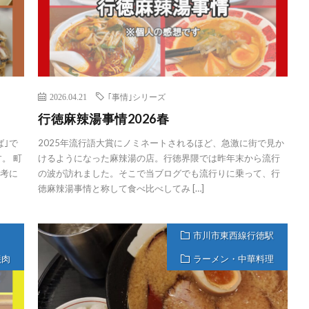
2026.04.21
｢事情｣シリーズ
行徳麻辣湯事情2026春
ば｣で
2025年流行語大賞にノミネートされるほど、急激に街で見か
。 町
けるようになった麻辣湯の店。行徳界隈では昨年末から流行
参考に
の波が訪れました。そこで当ブログでも流行りに乗って、行
徳麻辣湯事情と称して食べ比べしてみ […]
市川市東西線行徳駅
焼肉
ラーメン・中華料理