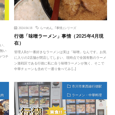
2024.04.18
らーめん
,
｢事情｣シリーズ
行徳「味噌ラーメン」事情（2025年4月現
在）
い、
無い
管理人Bが一番好きなラーメンは実は「味噌」なんです。お気
かつチ
に入りの2店舗が閉店してしまい、現時点で全国有数のラーメ
ン激戦区である行徳に私に合う味噌ラーメンが無く、そこで
中華チェーンも含めて一通り食べてみ […]
市川市東西線行徳駅
焼肉
ラーメン・中華料理