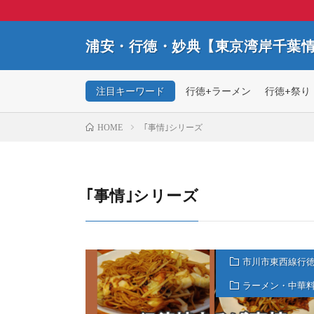
浦安・行徳・妙典【東京湾岸千葉
注目キーワード
行徳+ラーメン
行徳+祭り
｢事情｣シリーズ
HOME
｢事情｣シリーズ
市川市東西線行
ラーメン・中華