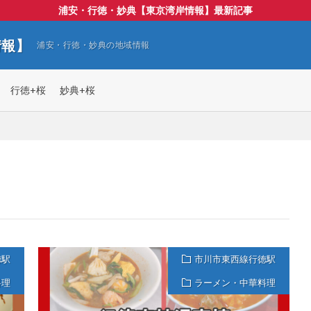
浦安・行徳・妙典【東京湾岸情報】最新記事
情報】
浦安・行徳・妙典の地域情報
行徳+桜
妙典+桜
徳駅
市川市東西線行徳駅
料理
ラーメン・中華料理