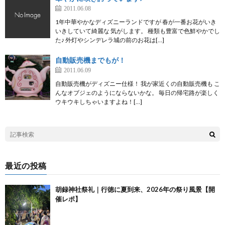
2011.06.08
1年中華やかなディズニーランドですが 春が一番お花がいき
いきしていて綺麗な 気がします。 種類も豊富で色鮮やかでし
た♪ 外灯やシンデレラ城の前のお花は[…]
自動販売機までもが！
2011.06.09
自動販売機がディズニー仕様！ 我が家近くの自動販売機も こ
んなオブジェのようにならないかな。 毎日の帰宅路が楽しく
ウキウキしちゃいますよね！[…]
最近の投稿
胡録神社祭礼｜行徳に夏到来、2026年の祭り風景【開
催レポ】