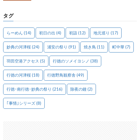
タグ
らーめん
(14)
初日の出
(4)
初詣
(12)
地元巡り
(17)
妙典の河津桜
(24)
浦安の祭り
(91)
焼き鳥
(11)
町中華
(7)
羽田空港アクセス
(5)
行徳のソメイヨシノ
(38)
行徳の河津桜
(18)
行徳野鳥観察舎
(49)
行徳･南行徳･妙典の祭り
(216)
除夜の鐘
(2)
｢事情｣シリーズ
(8)