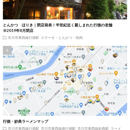
とんかつ ほりき｜閉店発表！半世紀近く親しまれた行徳の老舗
※2019年8月閉店
市川市東西線行徳駅
ステーキ・とんかつ・焼肉
行徳・妙典ラーメンマップ
市川市東西線行徳駅
市川市東西線南行徳駅
市川市東西線妙典駅
ラーメ