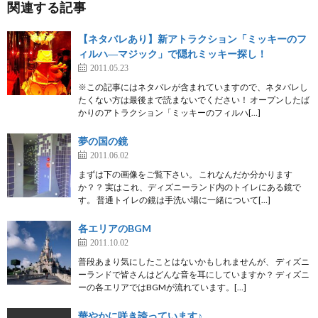
関連する記事
【ネタバレあり】新アトラクション「ミッキーのフ
ィルハ―マジック」で隠れミッキー探し！
2011.05.23
※この記事にはネタバレが含まれていますので、ネタバレし
たくない方は最後まで読まないでください！ オープンしたば
かりのアトラクション「ミッキーのフィルハ[…]
夢の国の鏡
2011.06.02
まずは下の画像をご覧下さい。 これなんだか分かります
か？？ 実はこれ、ディズニーランド内のトイレにある鏡で
す。 普通トイレの鏡は手洗い場に一緒について[…]
各エリアのBGM
2011.10.02
普段あまり気にしたことはないかもしれませんが、 ディズニ
ーランドで皆さんはどんな音を耳にしていますか？ ディズニ
ーの各エリアではBGMが流れています。[…]
華やかに咲き誇っています♪