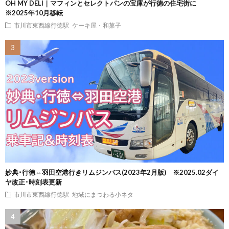
OH MY DELI｜マフィンとセレクトパンの宝庫が行徳の住宅街に
※2025年10月移転
市川市東西線行徳駅
ケーキ屋・和菓子
妙典･行徳⇔羽田空港行きリムジンバス(2023年2月版) ※2025.02ダイ
ヤ改正･時刻表更新
市川市東西線行徳駅
地域にまつわる小ネタ