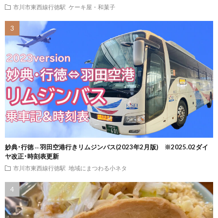
市川市東西線行徳駅
ケーキ屋・和菓子
妙典･行徳⇔羽田空港行きリムジンバス(2023年2月版) ※2025.02ダイ
ヤ改正･時刻表更新
市川市東西線行徳駅
地域にまつわる小ネタ