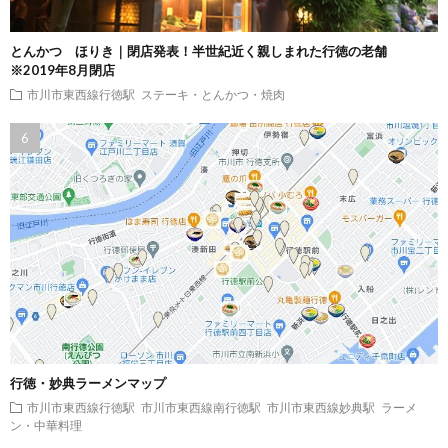
とんかつ ほりき｜閉店発表！半世紀近く親しまれた行徳の老舗
※2019年8月閉店
市川市東西線行徳駅
ステーキ・とんかつ・焼肉
行徳・妙典ラーメンマップ
市川市東西線行徳駅
市川市東西線南行徳駅
市川市東西線妙典駅
ラーメ
ン・中華料理