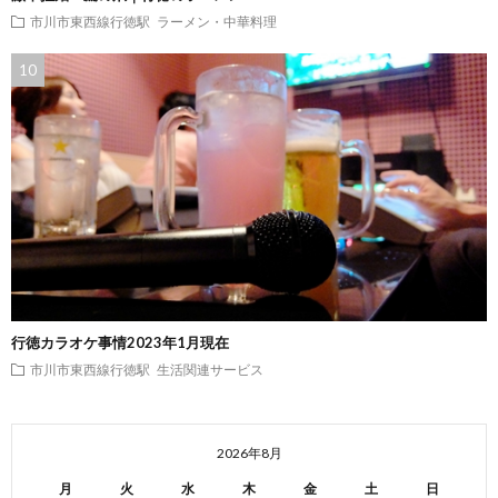
市川市東西線行徳駅
ラーメン・中華料理
行徳カラオケ事情2023年1月現在
市川市東西線行徳駅
生活関連サービス
2026年8月
月
火
水
木
金
土
日