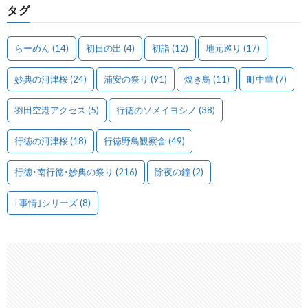
タグ
らーめん
(14)
初日の出
(4)
初詣
(12)
地元巡り
(17)
妙典の河津桜
(24)
浦安の祭り
(91)
焼き鳥
(11)
町中華
(7)
羽田空港アクセス
(5)
行徳のソメイヨシノ
(38)
行徳の河津桜
(18)
行徳野鳥観察舎
(49)
行徳･南行徳･妙典の祭り
(216)
除夜の鐘
(2)
｢事情｣シリーズ
(8)