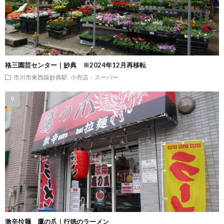
格三園芸センター｜妙典 ※2024年12月再移転
市川市東西線妙典駅
小売店・スーパー
激辛拉麺 鷹の爪｜行徳のラーメン