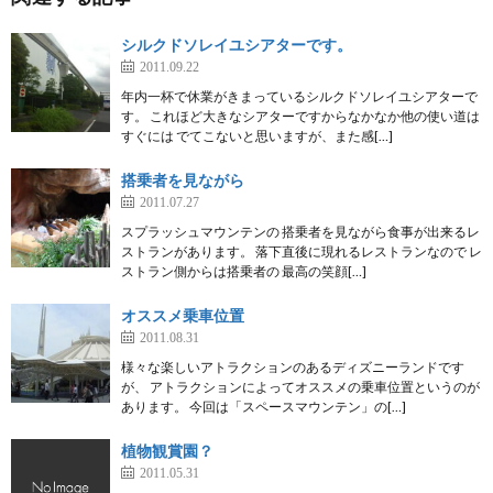
シルクドソレイユシアターです。
2011.09.22
年内一杯で休業がきまっているシルクドソレイユシアターで
す。 これほど大きなシアターですからなかなか他の使い道は
すぐには でてこないと思いますが、また感[…]
搭乗者を見ながら
2011.07.27
スプラッシュマウンテンの 搭乗者を見ながら食事が出来るレ
ストランがあります。 落下直後に現れるレストランなので レ
ストラン側からは搭乗者の 最高の笑顔[…]
オススメ乗車位置
2011.08.31
様々な楽しいアトラクションのあるディズニーランドです
が、 アトラクションによってオススメの乗車位置というのが
あります。 今回は「スペースマウンテン」の[…]
植物観賞園？
2011.05.31