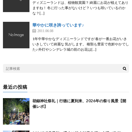
ディズニーランドは、植物観賞園？ 綺麗にお花が植えてあり
ますね！ 冬に行った事がないけど？ いつも咲いているのか
な？[…]
華やかに咲き誇っています♪
2011.06.08
1年中華やかなディズニーランドですが 春が一番お花がいき
いきしていて綺麗な 気がします。 種類も豊富で色鮮やかでし
た♪ 外灯やシンデレラ城の前のお花は[…]
最近の投稿
胡録神社祭礼｜行徳に夏到来、2026年の祭り風景【開
催レポ】