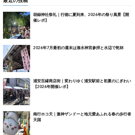
最近の投稿
胡録神社祭礼｜行徳に夏到来、2026年の祭り風景【開
催レポ】
2026年7月最初の週末は湊水神宮参拝と水辺で乾杯
浦安百縁商店街｜変わりゆく浦安駅前と初夏のにぎわい
【2026年開催レポ】
南行ホコ天｜激神ザンドーと地元愛あふれる春の歩行者
天国