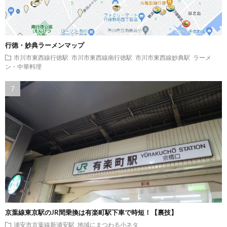
行徳・妙典ラーメンマップ
市川市東西線行徳駅
市川市東西線南行徳駅
市川市東西線妙典駅
ラーメ
ン・中華料理
京葉線東京駅のJR間乗換は有楽町駅下車で時短！【裏技】
浦安市京葉線新浦安駅
地域にまつわる小ネタ