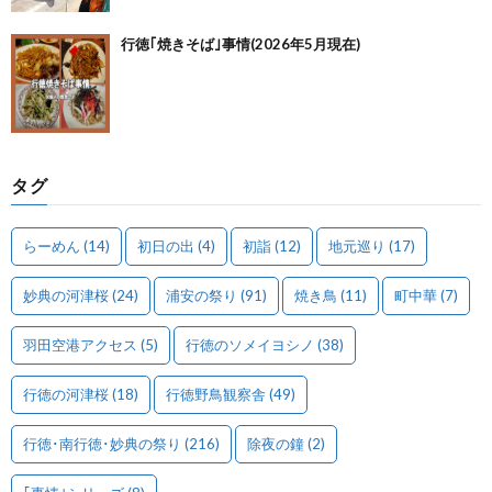
行徳｢焼きそば｣事情(2026年5月現在)
タグ
らーめん
(14)
初日の出
(4)
初詣
(12)
地元巡り
(17)
妙典の河津桜
(24)
浦安の祭り
(91)
焼き鳥
(11)
町中華
(7)
羽田空港アクセス
(5)
行徳のソメイヨシノ
(38)
行徳の河津桜
(18)
行徳野鳥観察舎
(49)
行徳･南行徳･妙典の祭り
(216)
除夜の鐘
(2)