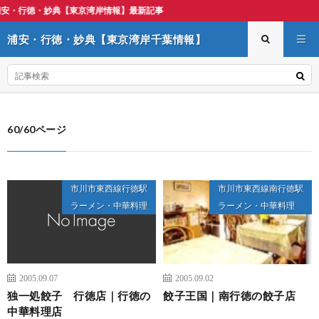
典【東京湾岸情報】最新記事
浦安・行徳・妙典【東京湾岸千葉情報】
60/60ページ
市川市東西線行徳駅
市川市東西線南行徳駅
ラーメン・中華料理
ラーメン・中華料理
2005.09.07
2005.09.02
独一処餃子 行徳店｜行徳の
餃子王国｜南行徳の餃子店
中華料理店