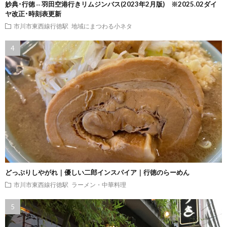
妙典･行徳⇔羽田空港行きリムジンバス(2023年2月版) ※2025.02ダイ
ヤ改正･時刻表更新
市川市東西線行徳駅
地域にまつわる小ネタ
どっぷりしやがれ｜優しい二郎インスパイア｜行徳のらーめん
市川市東西線行徳駅
ラーメン・中華料理